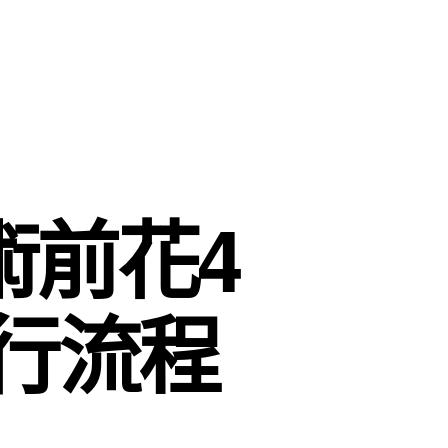
術前花4
行流程