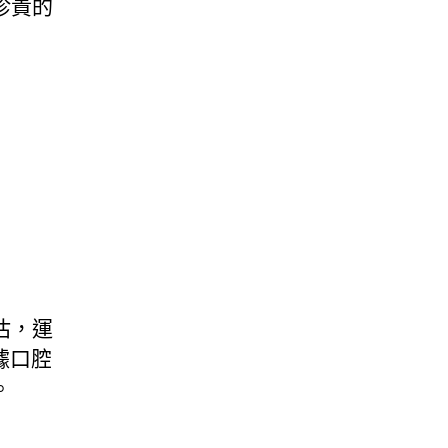
珍貴的
估，運
據口腔
。