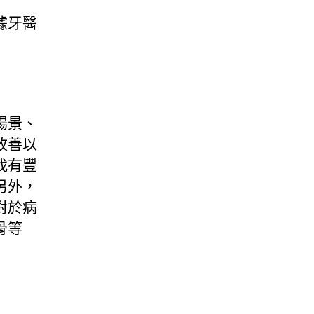
據牙醫
場景、
改善以
找有豐
另外，
對於病
骨等