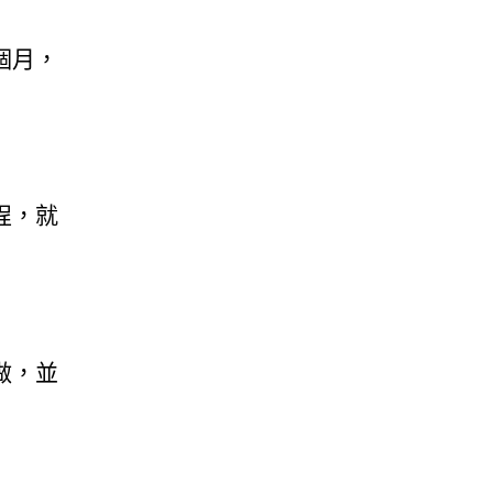
個月，
程，就
做，並