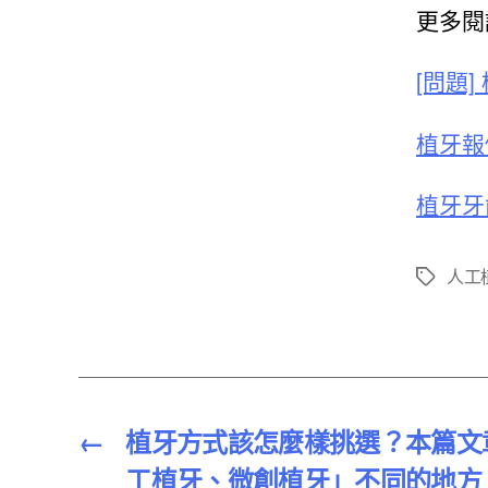
更多閱
[問題]
植牙報價
植牙牙齒
人工
標
籤
←
植牙方式該怎麼樣挑選？本篇文
工植牙、微創植牙」不同的地方