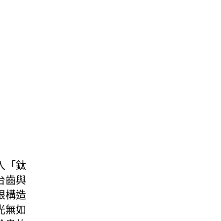
入「鈦
台齒與
根構造
光無如