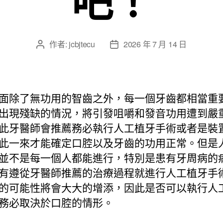
作者:
jcbjtecu
2026 年 7 月 14 日
文
文
章
章
作
發
者
佈
日
面除了無功用的智齒之外，每一個牙齒都相當重
期
出現殘缺的情況，將引發咀嚼和發音功用遭到嚴
此牙醫師會推薦務必執行人工植牙手術或者是裝
此一來才能確定口腔以及牙齒的功用正常。但是
並不是每一個人都能進行，特別是患有牙周病的
有遵從牙醫師推薦的治療過程就進行人工植牙手
的可能性將會大大的增添，因此是否可以執行人
務必取決於口腔的情形。