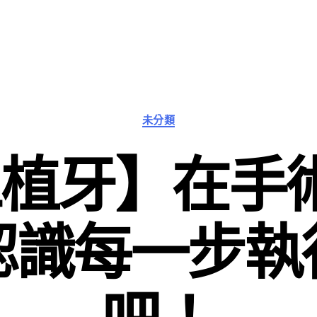
分
未分類
類
植牙】在手
認識每一步執
吧！