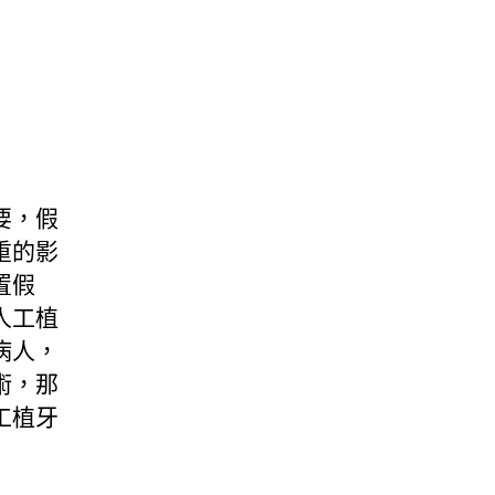
要，假
重的影
置假
人工植
病人，
術，那
工植牙