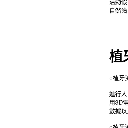
活動假
自然齒
植
○植牙
進行人
用3D
數據以
○植牙