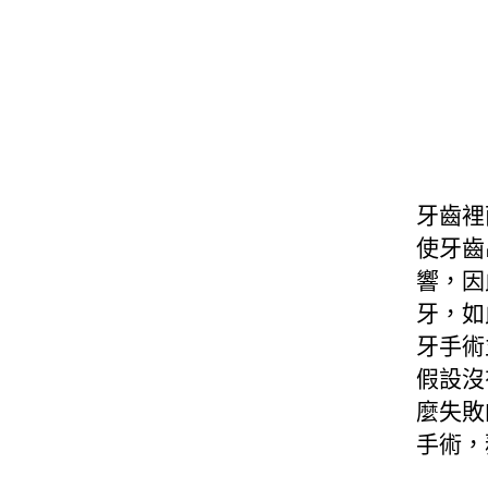
牙齒裡
使牙齒
響，因
牙，如
牙手術
假設沒
麼失敗
手術，