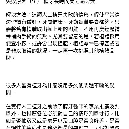
失敗原因（伍） 植牙長時間受力過分大
解決方法：這類人工植牙失敗的情形，假使平常清
潔習慣有做好，牙周健康、牙齒骨質要素都夠，只
需將舊有植體取出換上新的即能，不用再度經歷補
骨補肉手術的煎熬。尤其要留意的是，若植體採用
便宜小廠，或許會出現植體、植體零件已停產或者
是難以取得的狀況，一定再一次挑選其他植體品
牌。
很多人皆有植牙為什麼沒用多久便問題不斷的疑
問。
在實行人工植牙之前除了聽牙醫師的專業推薦及判
斷外，也推薦各位必須對自己的情形判斷才行，比
如是否抽菸又或是磨牙以及口腔是否良好等，是否
有慢性的疾病也是務必衡量的要點之一。假如想透