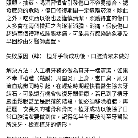
照顧，抽菸、喝酒習慣會引發傷口不容易癒合、誘
發感染的危險，傷口修復期間一定遠離菸酒。除此
之外，吃東西以後也要謹慎清潔，照護得宜的傷口
大多會在兩個禮拜之內逐漸消腫、消痛，假使傷口
超過兩個禮拜成腫脹疼痛，可能具有感染跡象要及
早回診由牙醫師處置。
失敗原因（肆） 植牙手術成功後，口腔清潔未做好
解決方法：人工植牙務必做為真牙一樣清潔，如果
不幸『植體（黏膜）周圍炎』上身，當口臭、刷牙
流血病徵同時引起，在輕症時期趕快看醫生除去牙
結石，可能還有機會恢復牙齦健康，若已到了植牙
嚴重鬆脫甚至是脫落的階段，便必須移除植體，再
經歷一次長久的補骨和骨肉。植牙成功以後除了日
常口腔清潔要做到位，記得每半年要按時至牙醫院
所洗牙、檢查植牙的情形。