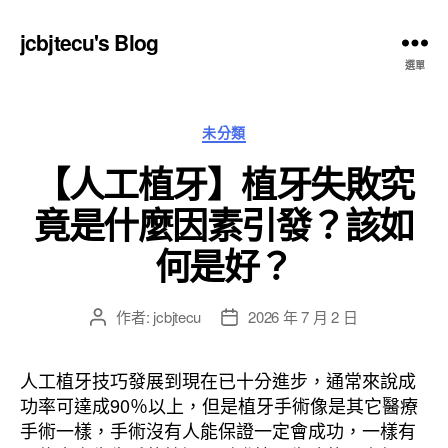
jcbjtecu's Blog
選單
分
未分類
類
【人工植牙】植牙失敗究
竟是什麼因素引發？該如
何是好？
作者:
jcbjtecu
2026 年 7 月 2 日
文
文
章
章
作
發
人工植牙技巧發展到現在已十分進步，通常來說成
者
佈
功率可達成90％以上，但是植牙手術像是其它醫療
日
手術一樣，手術沒有人能保證一定會成功，一樣有
期