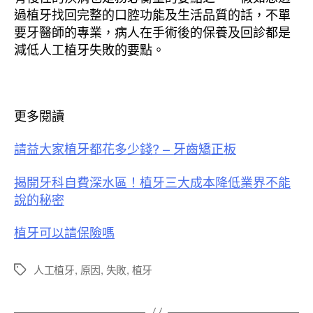
過植牙找回完整的口腔功能及生活品質的話，不單
要牙醫師的專業，病人在手術後的保養及回診都是
減低人工植牙失敗的要點。
更多閱讀
請益大家植牙都花多少錢? – 牙齒矯正板
揭開牙科自費深水區！植牙三大成本降低業界不能
說的秘密
植牙可以請保險嗎
人工植牙
,
原因
,
失敗
,
植牙
標
籤