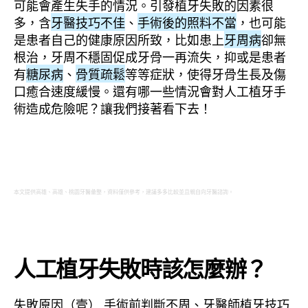
可能會產生失手的情況。引發植牙失敗的因素很
多，含
牙醫技巧不佳
、
手術後的照料不當
，也可能
是患者自己的健康原因所致，比如患上
牙周病
卻無
根治，牙周不穩固促成牙骨一再流失，抑或是患者
有
糖尿病
、
骨質疏鬆
等等症狀，使得牙骨生長及傷
口癒合速度緩慢。還有哪一些情況會對人工植牙手
術造成危險呢？讓我們接著看下去！
本文提供高雄、高雄、桃園牙醫彙整，資料僅供參考，建議多多比較並且親自向牙醫諮詢。
人工植牙失敗時該怎麼辦？
失敗原因（壹） 手術前判斷不周、牙醫師植牙技巧