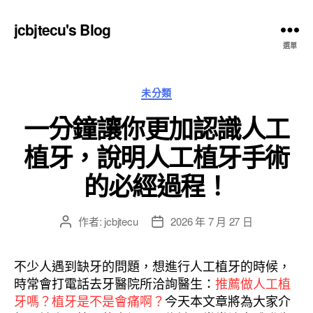
jcbjtecu's Blog
選單
分
未分類
類
一分鐘讓你更加認識人工
植牙，說明人工植牙手術
的必經過程！
作者:
jcbjtecu
2026 年 7 月 27 日
文
文
章
章
作
發
不少人遇到缺牙的問題，想進行人工植牙的時候，
者
佈
時常會打電話去牙醫院所洽詢醫生：
推薦做人工植
日
牙嗎？植牙是不是會痛啊？
期
今天本文章將為大家介