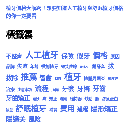
植牙價格大解密！想要知道人工植牙與舒眠植牙價格
的你一定要看
標籤雲
人工植牙
價格
假牙
保險
不整齊
原因
拔
失敗
品牌
微創植牙
戴牙套
年齡
微笑曲線
戴多久
植牙
推薦
拔除
智齒
植體周圍炎
材質
橡皮筋
流程
牙齒
牙套
牙橋
治療
注意事項
照顧
牙齒矯正
痛
矯正
維持器
缺點
膠原蛋白
腫
症狀
種類
舒眠植牙
費用
隱形矯正
過程
補骨
臉型
隱適美
風險