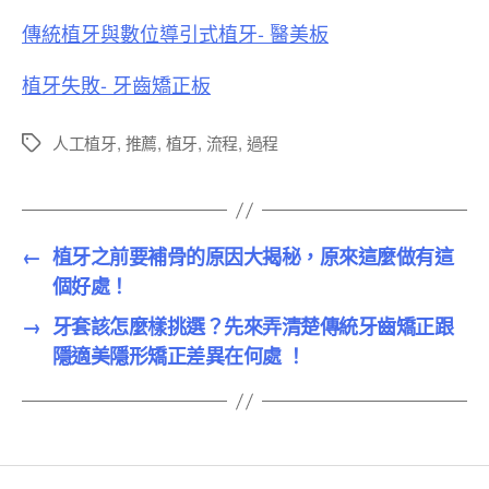
傳統植牙與數位導引式植牙- 醫美板
植牙失敗- 牙齒矯正板
人工植牙
,
推薦
,
植牙
,
流程
,
過程
標
籤
←
植牙之前要補骨的原因大揭秘，原來這麼做有這
個好處！
→
牙套該怎麼樣挑選？先來弄清楚傳統牙齒矯正跟
隱適美隱形矯正差異在何處 ！