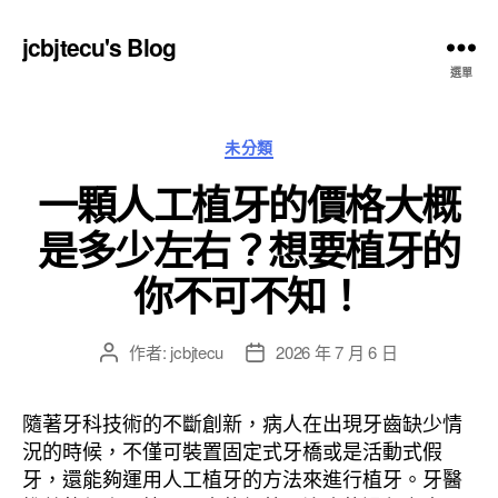
jcbjtecu's Blog
選單
分
未分類
類
一顆人工植牙的價格大概
是多少左右？想要植牙的
你不可不知！
作者:
jcbjtecu
2026 年 7 月 6 日
文
文
章
章
作
發
隨著牙科技術的不斷創新，病人在出現牙齒缺少情
者
佈
況的時候，不僅可裝置固定式牙橋或是活動式假
日
牙，還能夠運用人工植牙的方法來進行植牙。牙醫
期