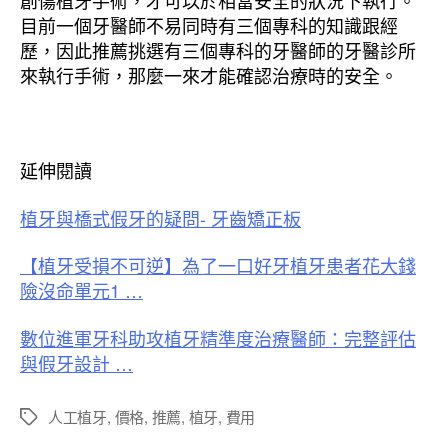
創傷植牙手術，才可以於相當安全的狀況下執行。
目前一個牙醫師不易同時有三個專科的知識跟經
歷，因此推薦挑選有三個專科的牙醫師的牙醫診所
來執行手術，那麼一來才能確認治療時的安全。
延伸閱讀
植牙與橋式假牙的疑問- 牙齒矯正板
【植牙受損不可逆】為了一口好牙植牙患者花大錢
險沒命單元1 …
數位進軍牙科助攻植牙精準度治療醫師：完整評估
與假牙設計 …
人工植牙
,
價格
,
推薦
,
植牙
,
費用
標
籤