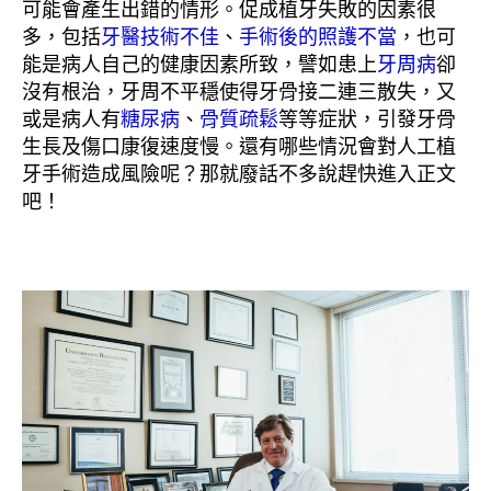
可能會產生出錯的情形。促成植牙失敗的因素很
多，包括
牙醫技術不佳
、
手術後的照護不當
，也可
能是病人自己的健康因素所致，譬如患上
牙周病
卻
沒有根治，牙周不平穩使得牙骨接二連三散失，又
或是病人有
糖尿病
、
骨質疏鬆
等等症狀，引發牙骨
生長及傷口康復速度慢。還有哪些情況會對人工植
牙手術造成風險呢？那就廢話不多說趕快進入正文
吧！