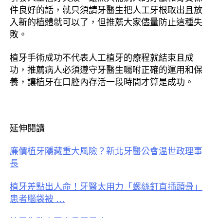
件良好的話，就只須請牙醫生把人工牙根取出且放
入新的植體就可以了，但推薦大家儘量防止這種失
敗。
植牙手術成功不代表人工植牙的療程就結束且成
功，推薦病人必須遵守牙醫生囑咐正確的運用和保
養，讓植牙在口腔內存活一段時間才算是成功。
延伸閱讀
廉價植牙隱藏重大風險？新北牙醫公會温世政理事
長
植牙差點出人命！牙醫太用力「螺絲釘直插頭骨」
患者腦袋被 …