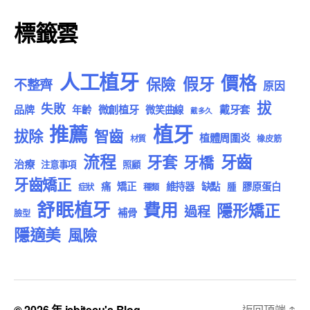
標籤雲
人工植牙
價格
假牙
保險
不整齊
原因
拔
失敗
品牌
微創植牙
戴牙套
年齡
微笑曲線
戴多久
植牙
推薦
拔除
智齒
植體周圍炎
材質
橡皮筋
流程
牙齒
牙套
牙橋
治療
注意事項
照顧
牙齒矯正
痛
矯正
維持器
缺點
膠原蛋白
腫
症狀
種類
舒眠植牙
費用
隱形矯正
過程
補骨
臉型
隱適美
風險
© 2026 年
jcbjtecu's Blog
返回頂端
↑