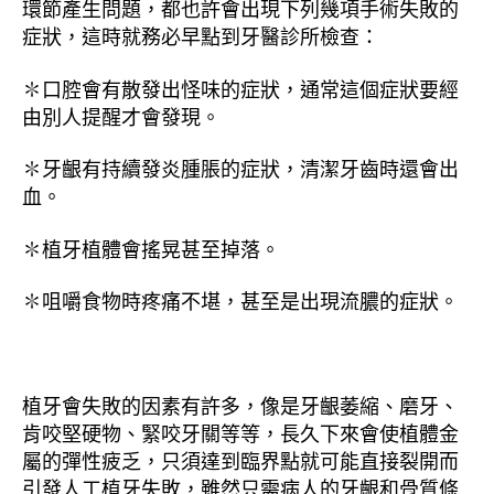
環節產生問題，都也許會出現下列幾項手術失敗的
症狀，這時就務必早點到牙醫診所檢查：
✽口腔會有散發出怪味的症狀，通常這個症狀要經
由別人提醒才會發現。
✽牙齦有持續發炎腫脹的症狀，清潔牙齒時還會出
血。
✽植牙植體會搖晃甚至掉落。
✽咀嚼食物時疼痛不堪，甚至是出現流膿的症狀。
植牙會失敗的因素有許多，像是牙齦萎縮、磨牙、
肯咬堅硬物、緊咬牙關等等，長久下來會使植體金
屬的彈性疲乏，只須達到臨界點就可能直接裂開而
引發人工植牙失敗，雖然只需病人的牙齦和骨質條