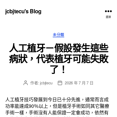
jcbjtecu's Blog
選單
分
未分類
類
人工植牙－假設發生這些
病狀，代表植牙可能失敗
了！
作者:
jcbjtecu
2026 年 7 月 7 日
文
文
章
章
作
發
人工植牙技巧發展到今日已十分先進，通常而言成
者
佈
功率能達成90％以上，但是植牙手術如同其它醫療
日
手術一樣，手術沒有人能保證一定會成功，依然有
期