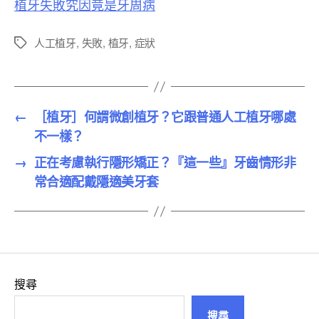
植牙失敗究因竟是牙周病
人工植牙
,
失敗
,
植牙
,
症狀
標
籤
←
［植牙］何謂微創植牙？它跟普通人工植牙哪處
不一樣？
→
正在考慮執行隱形矯正？『這一些』牙齒情形非
常合適配戴隱適美牙套
搜尋
搜尋