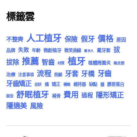
標籤雲
人工植牙
價格
假牙
保險
不整齊
原因
拔
失敗
品牌
微創植牙
戴牙套
年齡
微笑曲線
戴多久
植牙
推薦
拔除
智齒
植體周圍炎
材質
橡皮筋
流程
牙齒
牙套
牙橋
治療
注意事項
照顧
牙齒矯正
痛
矯正
維持器
缺點
膠原蛋白
腫
症狀
種類
舒眠植牙
費用
隱形矯正
過程
補骨
臉型
隱適美
風險