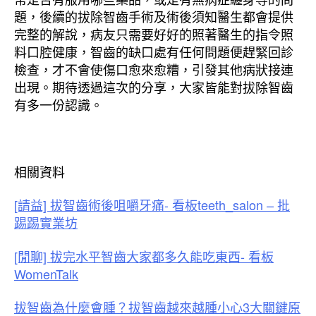
題，後續的拔除智齒手術及術後須知醫生都會提供
完整的解說，病友只需要好好的照著醫生的指令照
料口腔健康，智齒的缺口處有任何問題便趕緊回診
檢查，才不會使傷口愈來愈糟，引發其他病狀接連
出現。期待透過這次的分享，大家皆能對拔除智齒
有多一份認識。
相關資料
[請益] 拔智齒術後咀嚼牙痛- 看板teeth_salon – 批
踢踢實業坊
[閒聊] 拔完水平智齒大家都多久能吃東西- 看板
WomenTalk
拔智齒為什麼會腫？拔智齒越來越腫小心3大關鍵原