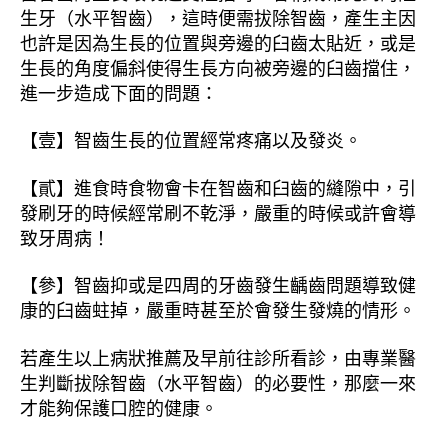
生牙（水平智齒），這時便需拔除智齒，產生主因
也許是因為生長的位置與旁邊的臼齒太貼近，或是
生長的角度偏斜使得生長方向被旁邊的臼齒擋住，
進一步造成下面的問題：
【壹】智齒生長的位置經常疼痛以及發炎。
【貳】進食時食物會卡在智齒和臼齒的縫隙中，引
發刷牙的時候經常刷不乾淨，嚴重的時候或許會導
致牙周病！
【參】智齒抑或是四周的牙齒發生齲齒問題導致健
康的臼齒蛀掉，嚴重時甚至於會發生發燒的情形。
若產生以上病狀推薦及早前往診所看診，由專業醫
生判斷拔除智齒（水平智齒）的必要性，那麼一來
才能夠保護口腔的健康。