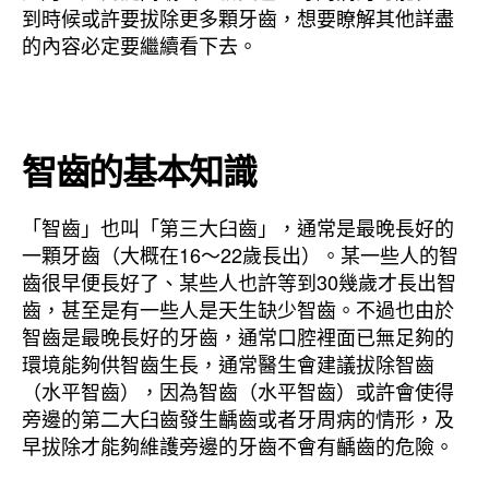
到時候或許要拔除更多顆牙齒，想要瞭解其他詳盡
的內容必定要繼續看下去。
智齒的基本知識
「智齒」也叫「第三大臼齒」，通常是最晚長好的
一顆牙齒（大概在16～22歲長出）。某一些人的智
齒很早便長好了、某些人也許等到30幾歲才長出智
齒，甚至是有一些人是天生缺少智齒。不過也由於
智齒是最晚長好的牙齒，通常口腔裡面已無足夠的
環境能夠供智齒生長，通常醫生會建議拔除智齒
（水平智齒），因為智齒（水平智齒）或許會使得
旁邊的第二大臼齒發生齲齒或者牙周病的情形，及
早拔除才能夠維護旁邊的牙齒不會有齲齒的危險。