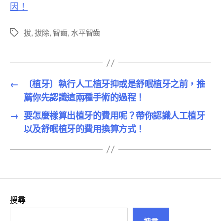
因！
拔
,
拔除
,
智齒
,
水平智齒
標
籤
←
〔植牙〕執行人工植牙抑或是舒眠植牙之前，推
薦你先認識這兩種手術的過程！
→
要怎麼樣算出植牙的費用呢？帶你認識人工植牙
以及舒眠植牙的費用換算方式！
搜尋