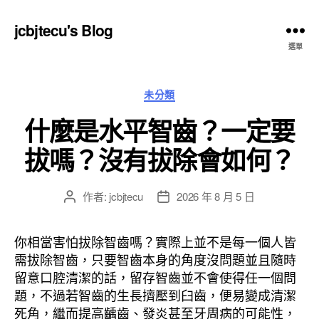
jcbjtecu's Blog
選單
分
未分類
類
什麼是水平智齒？一定要
拔嗎？沒有拔除會如何？
作者:
jcbjtecu
2026 年 8 月 5 日
文
文
章
章
作
發
你相當害怕拔除智齒嗎？實際上並不是每一個人皆
者
佈
需拔除智齒，只要智齒本身的角度沒問題並且隨時
日
留意口腔清潔的話，留存智齒並不會使得任一個問
期
題，不過若智齒的生長擠壓到臼齒，便易變成清潔
死角，繼而提高齲齒、發炎甚至牙周病的可能性，