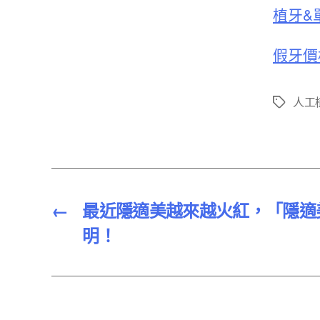
植牙&
假牙價
人工
標
籤
←
最近隱適美越來越火紅，「隱適
明！