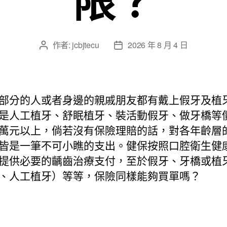
作者:
jcbjtecu
2026 年 8 月 4 日
文
文
章
章
作
發
者
佈
日
部分的人或者身邊的親戚朋友都有戴上假牙及植
期
是人工植牙、舒眠植牙、裝活動假牙、做牙橋等
萬元以上，倘若沒有保險理賠的話，對各年齡層
皆是一筆不可小瞧的支出。健保按照口腔衛生健
提供必要的齲齒治療支付，至於假牙、牙橋或植
、人工植牙）等等，保險同樣能夠買單嗎？