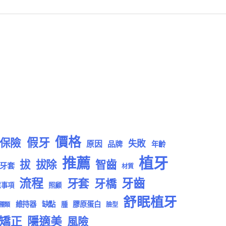
價格
假牙
保險
失敗
原因
品牌
年齡
植牙
推薦
拔
拔除
智齒
牙套
材質
流程
牙齒
牙套
牙橋
意事項
照顧
舒眠植牙
維持器
缺點
膠原蛋白
腫
種類
臉型
矯正
隱適美
風險