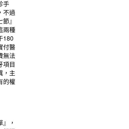
診手
，不過
七節』
這兩種
180
實付醫
費無法
牙項目
異，主
有的權
單』，