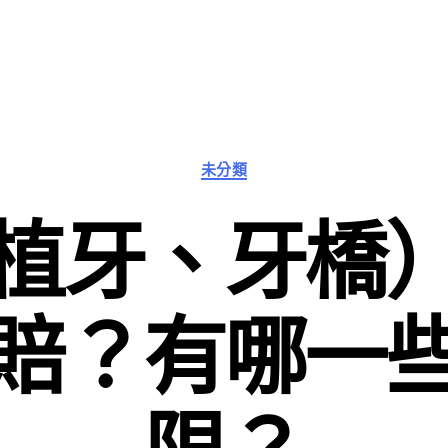
分
未分類
類
植牙、牙橋
賠？有哪一
限？