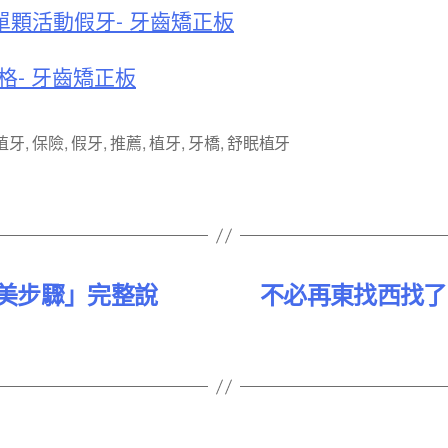
單顆活動假牙- 牙齒矯正板
格- 牙齒矯正板
植牙
,
保險
,
假牙
,
推薦
,
植牙
,
牙橋
,
舒眠植牙
美步驟」完整說
不必再東找西找了