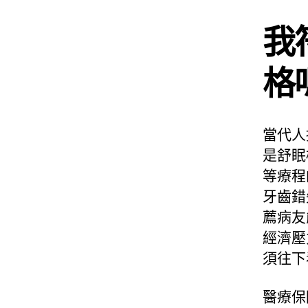
我
格
當代人
是舒眠
等療程
牙齒錯
薦病友
經濟壓
須往下
醫療保