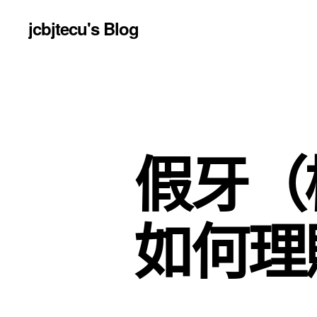
jcbjtecu's Blog
假牙（
如何理