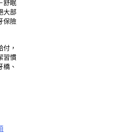
－舒眠
絕大部
牙保險
給付，
潔習慣
牙橋、
項