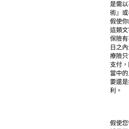
是需以
術』或
假使你
這類文
保險有
日之內
療險只
支付，
當中的
要還是
利。
假使您