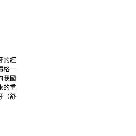
牙的經
價格一
的我國
康的重
牙（舒