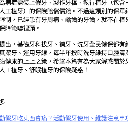
為病症需裝上假牙、製作牙橋、執行植牙（包含
人工植牙）的保險賠償價錢。不過這類別的保單
限制，已經患有牙周病、齲齒的牙齒，就不在植
保障範疇裡頭。
提出，基礎牙科拔牙、補牙、洗牙全民健保都有
真潔牙、運用牙線，每半年按時洗牙維持口腔清
齒健康的上上之策，希望本篇有為大家解惑關於
人工植牙、舒眠植牙的保險疑惑！
多
動假牙吃東西會痛？活動假牙使用、維護注意事