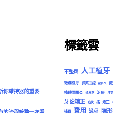
標籤雲
人工植牙
不整齊
微創植牙
戴
微笑曲線
戴多久
訴你維持器的重要
植體周圍炎
治療
注
橡皮筋
牙齒矯正
痛
矯正
症狀
費用
隱形
過程
有的流程統整一次看
補骨