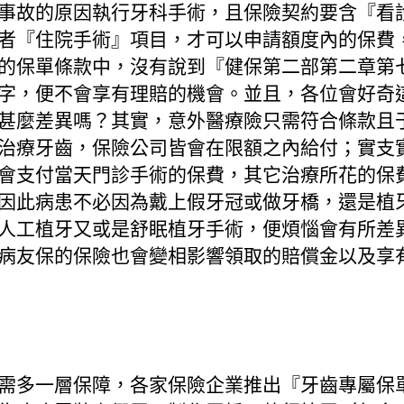
事故的原因執行牙科手術，且保險契約要含『看
者『住院手術』項目，才可以申請額度內的保費
的保單條款中，沒有說到『健保第二部第二章第
字，便不會享有理賠的機會。並且，各位會好奇
甚麼差異嗎？其實，意外醫療險只需符合條款且于
治療牙齒，保險公司皆會在限額之內給付；實支
會支付當天門診手術的保費，其它治療所花的保
因此病患不必因為戴上假牙冠或做牙橋，還是植
人工植牙又或是舒眠植牙手術，便煩惱會有所差
病友保的保險也會變相影響領取的賠償金以及享
需多一層保障，各家保險企業推出『牙齒專屬保