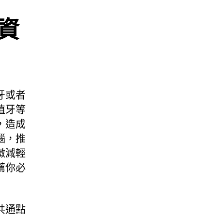
資
牙或者
植牙等
，造成
惱，推
微減輕
薦你必
共通點