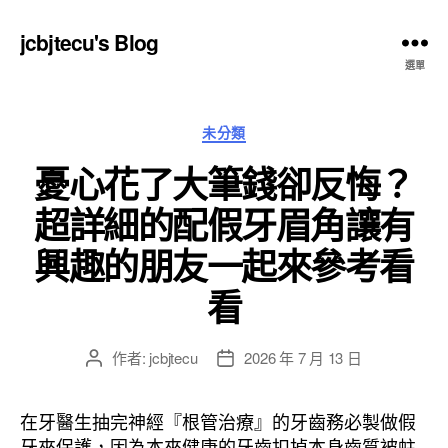
jcbjtecu's Blog
選單
分
未分類
類
憂心花了大筆錢卻反悔？
超詳細的配假牙眉角讓有
興趣的朋友一起來參考看
看
作者:
jcbjtecu
2026 年 7 月 13 日
文
文
章
章
作
發
在牙醫生抽完神經『根管治療』的牙齒務必製做假
者
佈
牙來保護，因為本來健康的牙齒扣掉本身齒質被蛀
日