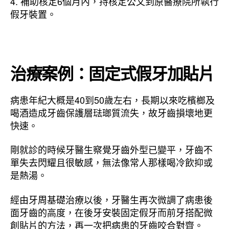
4. 補助核定6個月內，持核定公文到原醫療院所執行
假牙裝置。
治療案例：固定式假牙加貼片
病患年紀大概是40到50歲左右，長期以來吃檳榔及
喝酒造成牙齒保護層琺瑯質流失，故牙齒損壞地更
快速。
剛就診的時候牙醫生察覺牙齒外型已變平，牙齒不
單失去閃耀且很敏感，無法像常人那樣喝冷飲抑或
是熱湯。
經由牙周基礎治療以後，牙醫生再次微調了病患後
面牙齒的高度，在後牙安裝固定假牙而前牙搭配微
創貼片的方法，再一次把病患的牙齒咬合對齊。