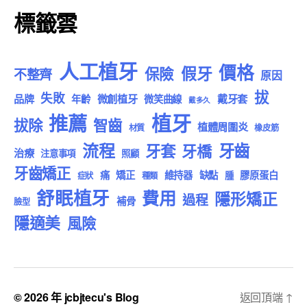
標籤雲
人工植牙
價格
假牙
保險
不整齊
原因
拔
失敗
品牌
微創植牙
戴牙套
年齡
微笑曲線
戴多久
植牙
推薦
拔除
智齒
植體周圍炎
材質
橡皮筋
流程
牙齒
牙套
牙橋
治療
注意事項
照顧
牙齒矯正
痛
矯正
維持器
缺點
膠原蛋白
腫
症狀
種類
舒眠植牙
費用
隱形矯正
過程
補骨
臉型
隱適美
風險
© 2026 年
jcbjtecu's Blog
返回頂端
↑