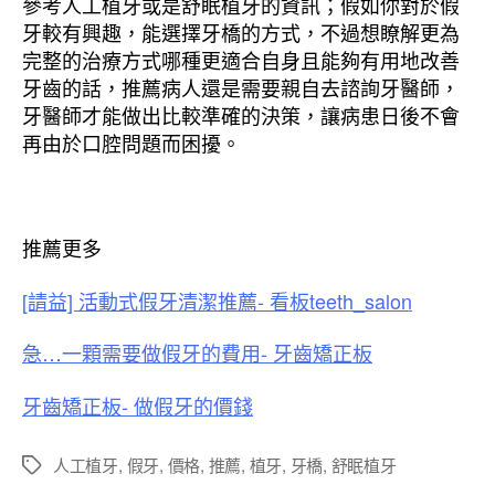
參考人工植牙或是舒眠植牙的資訊；假如你對於假
牙較有興趣，能選擇牙橋的方式，不過想瞭解更為
完整的治療方式哪種更適合自身且能夠有用地改善
牙齒的話，推薦病人還是需要親自去諮詢牙醫師，
牙醫師才能做出比較準確的決策，讓病患日後不會
再由於口腔問題而困擾。
推薦更多
[請益] 活動式假牙清潔推薦- 看板teeth_salon
急…一顆需要做假牙的費用- 牙齒矯正板
牙齒矯正板- 做假牙的價錢
人工植牙
,
假牙
,
價格
,
推薦
,
植牙
,
牙橋
,
舒眠植牙
標
籤