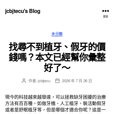
jcbjtecu's Blog
選單
分
未分類
類
找尋不到植牙、假牙的價
錢嗎？本文已經幫你彙整
好了～
作者:
jcbjtecu
2026 年 7 月 26 日
文
文
章
章
作
發
現今的科技越來越發達，可以拯救缺牙困擾的治療
者
佈
方法有百百種，如做牙橋、人工植牙、裝活動假牙
日
或者是舒眠植牙等，但是哪個才適合你呢？這是一
期