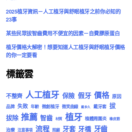
2025植牙資訊－人工植牙與舒眠植牙之前你必知的
23事
某些民眾拔智齒費用不便宜的因素－自費膠原蛋白
植牙價格大解密！想要知道人工植牙與舒眠植牙價格
的你一定要看
標籤雲
人工植牙
價格
假牙
保險
不整齊
原因
拔
失敗
品牌
微創植牙
戴牙套
年齡
微笑曲線
戴多久
植牙
推薦
拔除
智齒
植體周圍炎
材質
橡皮筋
流程
牙齒
牙套
牙橋
治療
注意事項
照顧