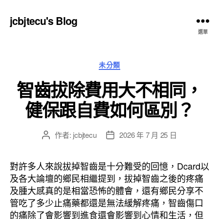
jcbjtecu's Blog
選單
分
未分類
類
智齒拔除費用大不相同，
健保跟自費如何區別？
作者:
jcbjtecu
2026 年 7 月 25 日
文
文
章
章
作
發
對許多人來說拔掉智齒是十分難受的回憶，Dcard以
者
佈
及各大論壇的鄉民相繼提到，拔掉智齒之後的疼痛
日
及腫大感真的是相當恐怖的體會，還有鄉民分享不
期
管吃了多少止痛藥都還是無法緩解疼痛，智齒傷口
的痛除了會影響到進食還會影響到心情和生活，但