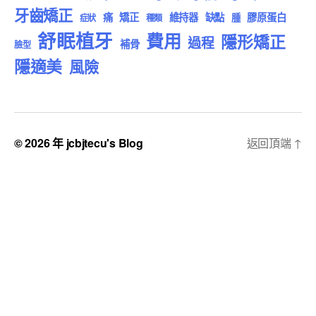
牙齒矯正
痛
矯正
維持器
缺點
膠原蛋白
腫
症狀
種類
舒眠植牙
費用
隱形矯正
過程
補骨
臉型
隱適美
風險
© 2026 年
jcbjtecu's Blog
返回頂端
↑