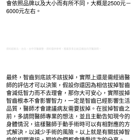
會依照品牌以及大小而有所不同，大概是2500元－
6000元左右。
資料經新北、台北、台中牙醫彙整，資料僅供參考，推薦多多比較且親自向牙醫詢問。
最終，智齒到底該不該拔掉，實際上還是需經過醫
師的評估才可以決策，假設你還因為相信拔掉智齒
會減低智力而不去理會，那你大可安心，實際拔掉
智齒根本不會影響智力，一定是智齒已經影響生活
品質，醫師才會建議病友需要拔掉。在拔掉智齒之
前，多請問醫師專業的想法，並且主動告知現今的
身體情況，這樣醫師于動手術時可以有相對應的方
式解決，以減少手術的風險。以上就是有關拔掉智
齒的相關資訊，期許你們都會鍾愛這次的分享。