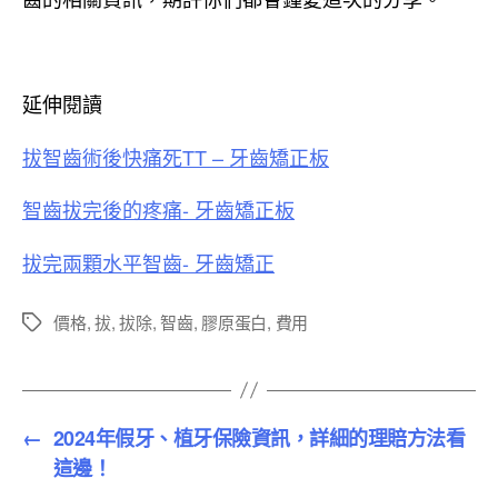
延伸閱讀
拔智齒術後快痛死TT – 牙齒矯正板
智齒拔完後的疼痛- 牙齒矯正板
拔完兩顆水平智齒- 牙齒矯正
價格
,
拔
,
拔除
,
智齒
,
膠原蛋白
,
費用
標
籤
←
2024年假牙、植牙保險資訊，詳細的理賠方法看
這邊！