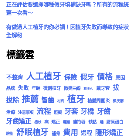
正在評估要選擇哪種假牙填補缺牙嗎？所有的流程統
整一次看～
有做過人工植牙的你必讀！因植牙失敗而導致的症狀
全解秘
標籤雲
人工植牙
價格
假牙
保險
不整齊
原因
拔
失敗
品牌
微創植牙
戴牙套
年齡
微笑曲線
戴多久
植牙
推薦
拔除
智齒
植體周圍炎
材質
橡皮筋
流程
牙齒
牙套
牙橋
治療
注意事項
照顧
牙齒矯正
痛
矯正
維持器
缺點
膠原蛋白
腫
症狀
種類
舒眠植牙
費用
隱形矯正
過程
補骨
臉型