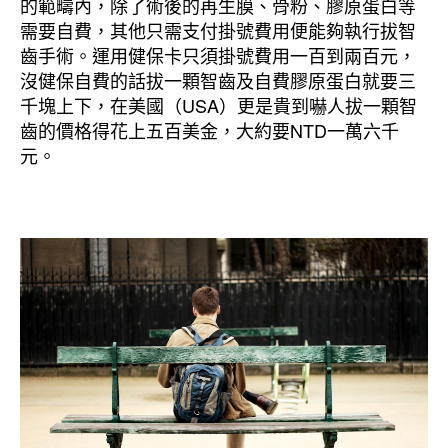
的範疇內，除了術後的再生膜、骨粉、膠原蛋白等
需要自費，其他只需支付掛號費用便能夠執行拔智
齒手術。運用健保卡只須掛號費用一百到兩百元，
沒健保自費的話拔一顆智齒及自費膠原蛋白就要三
千塊上下，在美國（USA）更是貴到嚇人拔一顆智
齒的價格得花上五百美金，大約要NTD一萬六千
元。