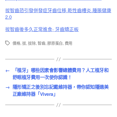
拔智齒恐引發併發症牙齒位移.乾性齒槽炎.腫脹健康
2.0
拔智齒後多久正常進食- 牙齒矯正板
價格
,
拔
,
拔除
,
智齒
,
膠原蛋白
,
費用
標
籤
←
「植牙」哪些因素會影響總體費用？人工植牙和
舒眠植牙費用一次使你認識！
→
隱形矯正之後別忘記戴維持器，帶你認知隱適美
正廠維持器「Vivera」