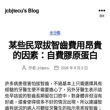
jcbjtecu's Blog
選單
分
未分類
類
某些民眾拔智齒費用昂貴
的因素：自費膠原蛋白
作者:
jcbjtecu
2026 年 8 月 2 日
文
文
章
章
作
發
許多病患很害怕拔智齒，不過基本上只需選擇具有
者
佈
經驗的牙醫生便不需要擔心了，另外牙醫生表示這
日
些早該拔的智齒長期留在口腔中，對身體非但沒有
期
好處，還會使得很多不好的情況出現。所以建議智
齒有狀況的病人可聽從牙醫生的指示乖乖拔智齒；