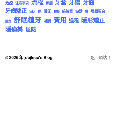
流程
牙齒
牙套
牙橋
治療
注意事項
照顧
牙齒矯正
痛
矯正
維持器
缺點
膠原蛋白
腫
症狀
種類
舒眠植牙
費用
隱形矯正
過程
補骨
臉型
隱適美
風險
© 2026 年
jcbjtecu's Blog
返回頂端
↑