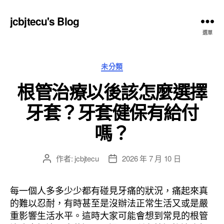
jcbjtecu's Blog
選單
分
未分類
類
根管治療以後該怎麼選擇
牙套？牙套健保有給付
嗎？
作者:
jcbjtecu
2026 年 7 月 10 日
文
文
章
章
作
發
每一個人多多少少都有碰見牙痛的狀況，痛起來真
者
佈
的難以忍耐，有時甚至是沒辦法正常生活又或是嚴
日
重影響生活水平。這時大家可能會想到常見的根管
期