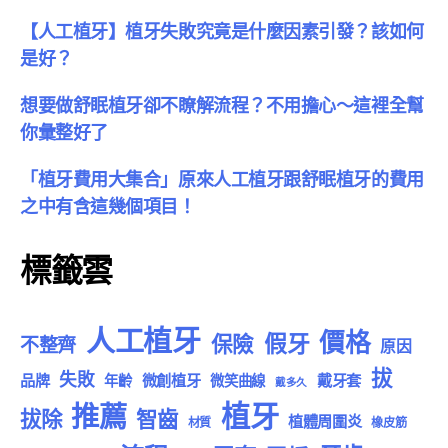
【人工植牙】植牙失敗究竟是什麼因素引發？該如何
是好？
想要做舒眠植牙卻不瞭解流程？不用擔心～這裡全幫
你彙整好了
「植牙費用大集合」原來人工植牙跟舒眠植牙的費用
之中有含這幾個項目！
標籤雲
人工植牙
價格
假牙
保險
不整齊
原因
拔
失敗
品牌
微創植牙
戴牙套
年齡
微笑曲線
戴多久
植牙
推薦
拔除
智齒
植體周圍炎
材質
橡皮筋