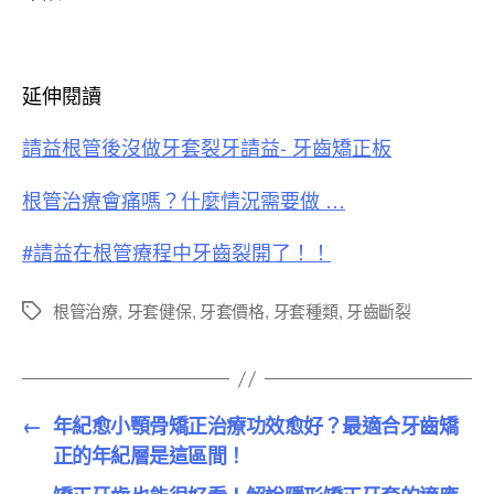
延伸閱讀
請益根管後沒做牙套裂牙請益- 牙齒矯正板
根管治療會痛嗎？什麼情況需要做 …
#請益在根管療程中牙齒裂開了！！
根管治療
,
牙套健保
,
牙套價格
,
牙套種類
,
牙齒斷裂
標
籤
←
年紀愈小顎骨矯正治療功效愈好？最適合牙齒矯
正的年紀層是這區間！