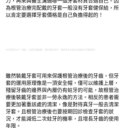
力，再來與醫生溝通哪一個牙套材質合適自己。因
為根管治療完配戴的牙套一般沒有牙套健保給，所
以肯定要選擇牙套價格是自己負擔得起的！
本文提供台中、桃園、台南牙醫彙整，資料僅供參考，推薦多多比較並且親自向牙醫詢問。
雖然裝戴牙套可用來保護根管治療後的牙齒，但牙
套的運用原理像是一頂安全帽，僅可以維護上層，
殘留牙齒的邊界與內層仍有蛀牙的可能，故根管治
療後裝戴牙套並非一勞永逸的方法。相反的患者需
要更加著重該處的清潔，像是對待真牙一般去清潔
牙套。且根管治療後也要按期回診檢查牙套的狀
況，才能減低二次蛀牙的機率，且增長牙齒的使用
年限。