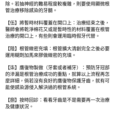
除。若抽神經的難易程度較複雜，則要使用顯微根
管治療移除感染的牙髓。
【伍】將暫時材料覆蓋在開口上：治療結束之後，
醫師會將乾淨棉花又或是暫時性的材料覆蓋在根管
治療的開口上，有些則會運用臨時假牙代替。
【陸】根管緻密充填：根管擴大清創完全之後必要
運用糊劑加馬來膠做緻密的充填。
【柒】膺復物製做（牙套或者補牙）：預防牙冠部
的滲漏是根管治療成功的重點，就算以上流程再怎
麼詳細，倘若沒有良好的膺復物保護牙齒，就有可
能使感染源侵入解決過的根管系統。
【捌】按時回診：看看牙齒是不是需要再一次治療
及健康狀況。