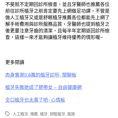
不斐就不定期回診所檢查，並且牙醫師也推薦各位
前往診所植牙之前肯定要先上網做足功課，不管是
做人工植牙又或是舒眠植牙推薦各位都能先上網了
解手術費用與診所服務品質，牙醫師也提到植牙之
後更要注意牙齒的清潔，且每半年定期返回診所檢
查，這樣一來才能夠讓植牙維持優秀的情形喔~
更多閱讀
肉身實測3.8萬的植牙診所- 閒聊板
植牙失敗她成了膠帶女 – 自由健康網
全口植牙也太貴了吧- 心情板
人工植牙
,
推薦
,
植牙
,
舒眠植牙
,
風險
標