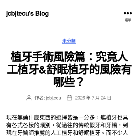
jcbjtecu's Blog
選單
分
未分類
類
植牙手術風險篇：究竟人
工植牙&舒眠植牙的風險有
哪些？
作者:
jcbjtecu
2026 年 7 月 24 日
文
文
章
章
作
發
現在無論什麼東西的選擇皆是十分多，連植牙也具
者
佈
有各式各樣的類別，從過往的傳統假牙和牙橋，到
日
現在牙醫師推薦的人工植牙和舒眠植牙。而不少人
期