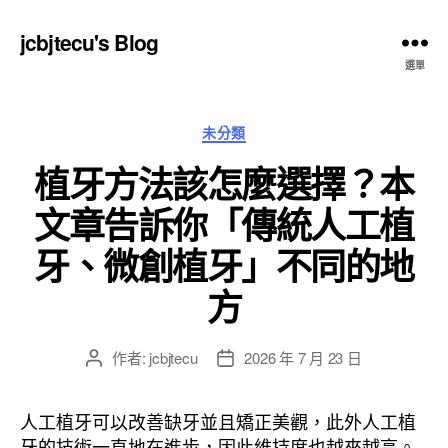
jcbjtecu's Blog
選單
分
未分類
類
植牙方法該怎麼選擇？本
文章告訴你「傳統人工植
牙、微創植牙」不同的地
方
作者:
jcbjtecu
2026 年 7 月 23 日
文
文
章
章
作
發
人工植牙可以改善缺牙並且矯正美觀，此外人工植
者
佈
牙的技術一直地在進步，因此維持度也越來越高。
日