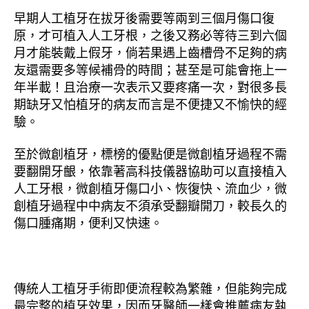
早期人工植牙在拔牙後需要等兩到三個月傷口復
原，才可植入人工牙根，之後又務必等待三到六個
月才能裝戴上假牙，倘若果遇上齒槽骨不足夠的病
友還需要多等候補骨的時間；甚至是可能會拖上一
年半載！且治療一次表示又要疼痛一次，對很多長
期缺牙又怕植牙的病友而言是不便捷又不愉快的經
驗。
至於微創植牙，標榜的優點便是微創植牙過程不需
要翻開牙齦，依靠著高科技儀器協助可以直接植入
人工牙根，微創植牙傷口小、恢復快、流血少，微
創植牙過程中中病友不須承受翻瓣開刀，較長久的
傷口腫痛期，便利又快速。
傳統人工植牙手術即便流程較為繁雜，但能夠完成
最完整的植牙效果，因而牙醫師一樣會推薦病友執