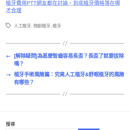
植牙費用PTT網友都在討論，到底植牙價格落在哪
才合理
人工植牙
,
微創植牙
,
植牙
標
籤
←
[解除疑問]為甚麼智齒容易長歪？長歪了就要拔除
嗎？
→
植牙手術風險篇：究竟人工植牙&舒眠植牙的風險
有哪些？
搜尋