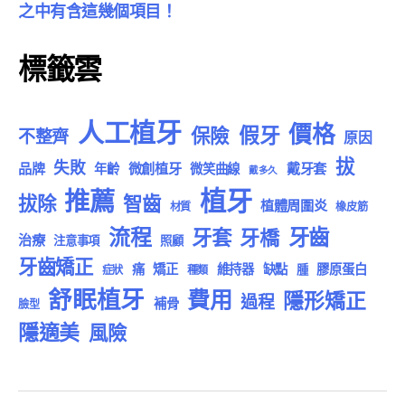
之中有含這幾個項目！
標籤雲
人工植牙
價格
假牙
保險
不整齊
原因
拔
失敗
品牌
微創植牙
戴牙套
年齡
微笑曲線
戴多久
植牙
推薦
拔除
智齒
植體周圍炎
材質
橡皮筋
流程
牙齒
牙套
牙橋
治療
注意事項
照顧
牙齒矯正
痛
矯正
維持器
缺點
膠原蛋白
腫
症狀
種類
舒眠植牙
費用
隱形矯正
過程
補骨
臉型
隱適美
風險