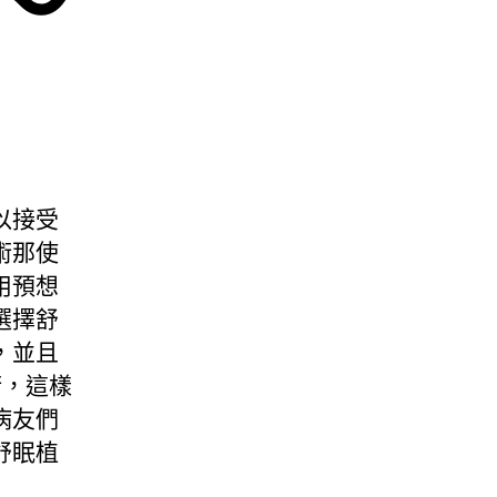
以接受
術那使
用預想
選擇舒
，並且
術，這樣
病友們
舒眠植