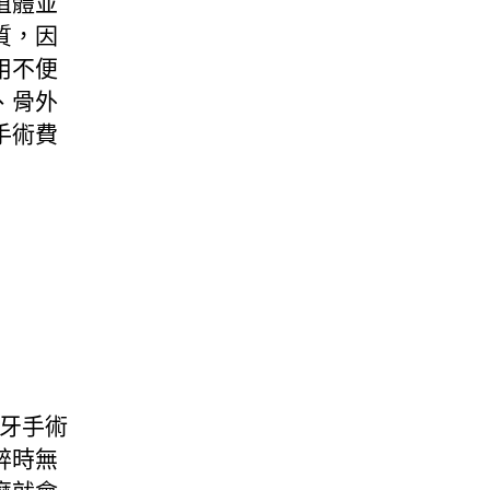
植體並
質，因
用不便
、骨外
手術費
植牙手術
醉時無
麼就會