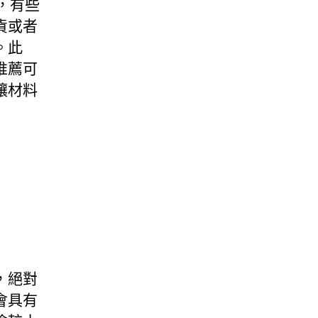
，有些
貨或者
。此
推薦可
讓材料
，絕對
會具有