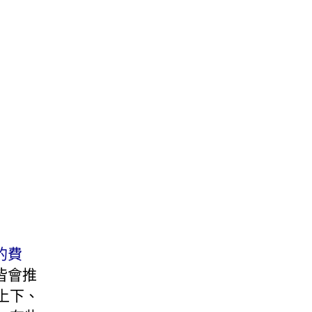
的費
皆會推
上下、