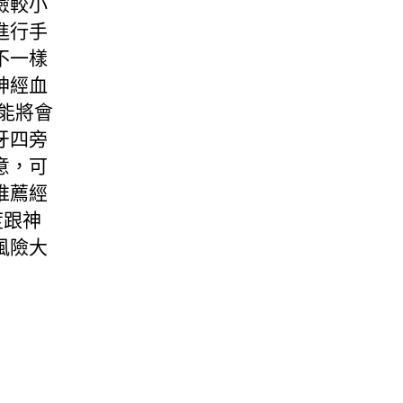
險較小
進行手
不一樣
神經血
能將會
牙四旁
意，可
推薦經
度跟神
風險大