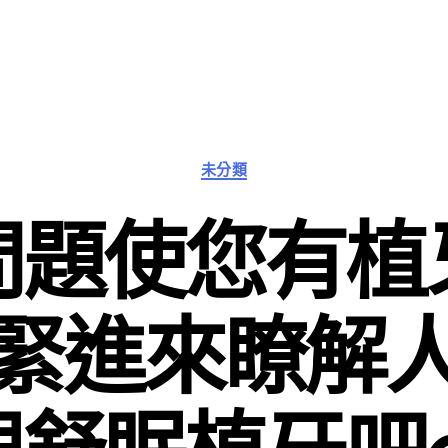
分
未分類
類
問題使您有植
緊進來瞭解
跟舒眠植牙吧