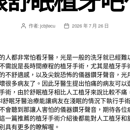
作者:
jcbjtecu
2026 年 7 月 26 日
文
文
章
章
作
發
者
佈
日
的人都非常怕看牙醫，光是一般的洗牙就已經難
期
不需說是長時間療程的植牙手術，尤其是植牙手
的不舒適感，以及尖銳恐怖的儀器鑽牙聲音，光
壞很多病友了。因此牙醫生提出怕痛的病友可以
手術，由於舒眠植牙相比人工植牙來說比較不痛
CI舒眠牙醫治療能讓病友在淺眠的情況下執行手
不會聽到那讓人害怕的儀器鑽牙聲音，期待各位
這一篇推薦的植牙手術介紹後都能對人工植牙和
別具有更多的瞭解喔。