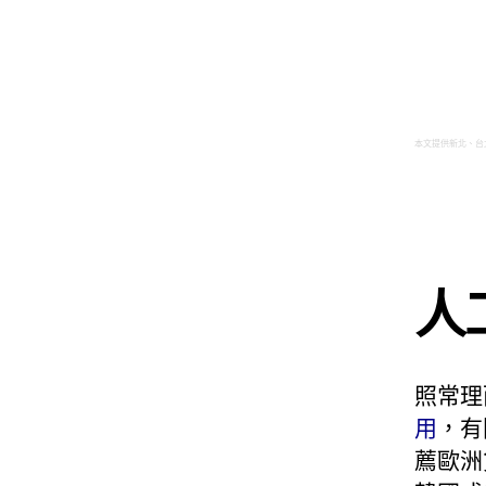
本文提供新北、台
人
照常理
用
，有
薦歐洲