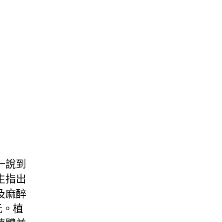
一說到
生指出
及麻醉
元。植