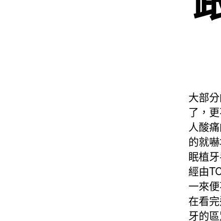
大部分
了，更
人酸痛
的就嚇
眠植牙
經由T
一來便
在看完
牙的區