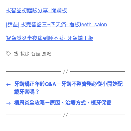
拔智齒初體驗分享- 閒聊板
[請益] 拔完智齒三~四天痛- 看板teeth_salon
智齒發炎半夜痛到睡不著- 牙齒矯正板
拔
,
拔除
,
智齒
,
風險
標
籤
←
牙齒矯正年齡Q&A－牙齒不整齊務必從小開始配
戴牙套嗎？
→
植周炎全攻略－原因、治療方式、植牙保養