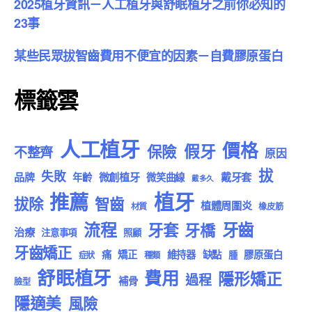
2025植牙資訊－人工植牙與舒眠植牙之前你必知的
23事
某些民眾拔智齒費用不便宜的因素－自費膠原蛋白
標籤雲
人工植牙
價格
假牙
保險
不整齊
原因
拔
失敗
品牌
微創植牙
戴牙套
年齡
微笑曲線
戴多久
植牙
推薦
拔除
智齒
植體周圍炎
材質
橡皮筋
流程
牙齒
牙套
牙橋
治療
注意事項
照顧
牙齒矯正
痛
矯正
維持器
缺點
膠原蛋白
腫
症狀
種類
舒眠植牙
費用
隱形矯正
過程
補骨
臉型
隱適美
風險