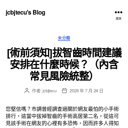
jcbjtecu's Blog
選單
分
未分類
類
[術前須知]拔智齒時間建議
安排在什麼時候？（內含
常見風險統整）
作者:
jcbjtecu
2026 年 7 月 24 日
文
文
章
章
作
發
您堅信嗎？市調曾經調查過關於網友最怕的小手術
者
佈
排行，這當中拔掉智齒的手術高居第二名，從這可
日
見該手術在網友的心裡有多恐怖，因而許多人得知
期