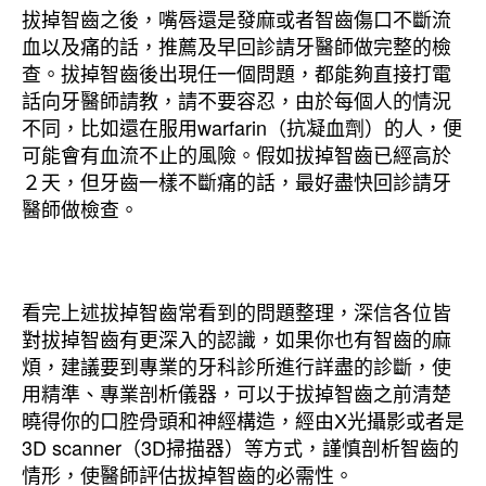
拔掉智齒之後，嘴唇還是發麻或者智齒傷口不斷流
血以及痛的話，推薦及早回診請牙醫師做完整的檢
查。拔掉智齒後出現任一個問題，都能夠直接打電
話向牙醫師請教，請不要容忍，由於每個人的情況
不同，比如還在服用warfarin（抗凝血劑）的人，便
可能會有血流不止的風險。假如拔掉智齒已經高於
２天，但牙齒一樣不斷痛的話，最好盡快回診請牙
醫師做檢查。
看完上述拔掉智齒常看到的問題整理，深信各位皆
對拔掉智齒有更深入的認識，如果你也有智齒的麻
煩，建議要到專業的牙科診所進行詳盡的診斷，使
用精準、專業剖析儀器，可以于拔掉智齒之前清楚
曉得你的口腔骨頭和神經構造，經由X光攝影或者是
3D scanner（3D掃描器）等方式，謹慎剖析智齒的
情形，使醫師評估拔掉智齒的必需性。