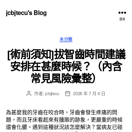
jcbjtecu's Blog
選單
分
未分類
類
[術前須知]拔智齒時間建議
安排在甚麼時候？（內含
常見風險彙整）
作者:
jcbjtecu
2026 年 7 月 4 日
文
文
章
章
作
發
為甚麼我的牙齒在咬合時，牙齒會發生疼痛的問
者
佈
題，而且牙床看起來有腫脹的跡象，更嚴重的時候
日
還會化膿。遇到這種狀況該怎麼解決？當病友已碰
期