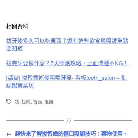
相關資料
拔牙後多久可以吃東西？還有這些飲食與照護重點
要知道
拔完牙要做什麼？5天照護攻略，止血消腫不NG！
[請益] 拔智齒術後咀嚼牙痛- 看板teeth_salon – 批
踢踢實業坊
拔
,
拔除
,
智齒
,
風險
標
籤
←
趕快來了解拔智齒的傷口照顧技巧：藥物使用、