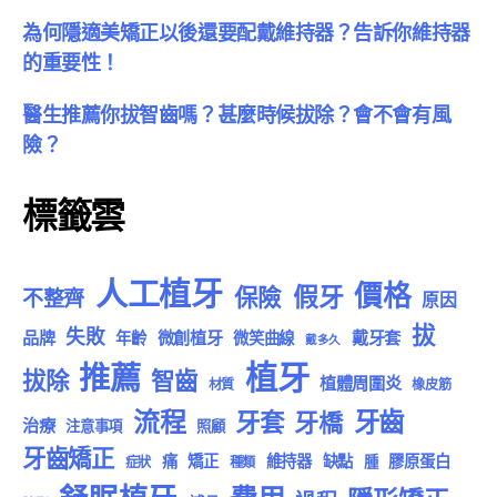
為何隱適美矯正以後還要配戴維持器？告訴你維持器
的重要性！
醫生推薦你拔智齒嗎？甚麼時候拔除？會不會有風
險？
標籤雲
人工植牙
價格
假牙
保險
不整齊
原因
拔
失敗
品牌
微創植牙
戴牙套
年齡
微笑曲線
戴多久
植牙
推薦
拔除
智齒
植體周圍炎
材質
橡皮筋
流程
牙齒
牙套
牙橋
治療
注意事項
照顧
牙齒矯正
痛
矯正
維持器
缺點
膠原蛋白
腫
症狀
種類