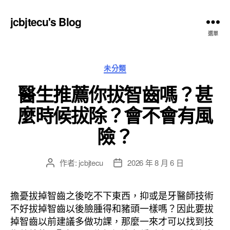
jcbjtecu's Blog
選單
分
未分類
類
醫生推薦你拔智齒嗎？甚
麼時候拔除？會不會有風
險？
作者:
jcbjtecu
2026 年 8 月 6 日
文
文
章
章
作
發
擔憂拔掉智齒之後吃不下東西，抑或是牙醫師技術
者
佈
不好拔掉智齒以後臉腫得和豬頭一樣嗎？因此要拔
日
掉智齒以前建議多做功課，那麼一來才可以找到技
期