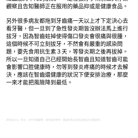
觀察且告知醫師正在服用的藥品抑或是健康食品。
另外很多病友都拖到牙齒痛一天以上才下定決心去
看牙醫，但一旦到了急性發炎期皆沒辦法馬上進行
拔牙，因為智齒蛀掉使得傷口發炎會很痛與很腫，
這個時候不可立刻拔牙，不然會有嚴重的感染問
題，要先食用抗生素３天，等發炎期之後再拔掉。
所以一旦知道自己已經開始長智齒且知道智齒可能
會影響口腔健康時，勿等到發炎疼痛的時候才去解
決，應該在智齒還健康的狀況下便安排治療，那麼
一來才能把風險降到最低。
資料經台北、新北、台中牙醫彙整，資料僅供參考，建議多多比較並且親自向牙醫詢問。