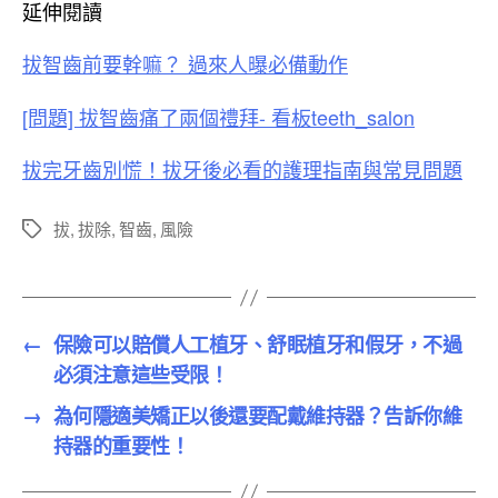
延伸閱讀
拔智齒前要幹嘛？ 過來人曝必備動作
[問題] 拔智齒痛了兩個禮拜- 看板teeth_salon
拔完牙齒別慌！拔牙後必看的護理指南與常見問題
拔
,
拔除
,
智齒
,
風險
標
籤
←
保險可以賠償人工植牙、舒眠植牙和假牙，不過
必須注意這些受限！
→
為何隱適美矯正以後還要配戴維持器？告訴你維
持器的重要性！