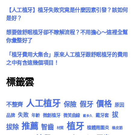
【人工植牙】植牙失敗究竟是什麼因素引發？該如何
是好？
想要做舒眠植牙卻不瞭解流程？不用擔心～這裡全幫
你彙整好了
「植牙費用大集合」原來人工植牙跟舒眠植牙的費用
之中有含這幾個項目！
標籤雲
人工植牙
價格
假牙
保險
不整齊
原因
拔
失敗
品牌
微創植牙
戴牙套
年齡
微笑曲線
戴多久
植牙
推薦
拔除
智齒
植體周圍炎
材質
橡皮筋