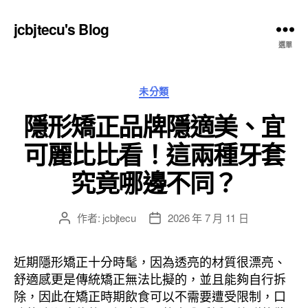
jcbjtecu's Blog
選單
分
未分類
類
隱形矯正品牌隱適美、宜
可麗比比看！這兩種牙套
究竟哪邊不同？
作者:
jcbjtecu
2026 年 7 月 11 日
文
文
章
章
作
發
近期隱形矯正十分時髦，因為透亮的材質很漂亮、
者
佈
舒適感更是傳統矯正無法比擬的，並且能夠自行拆
日
除，因此在矯正時期飲食可以不需要遭受限制，口
期