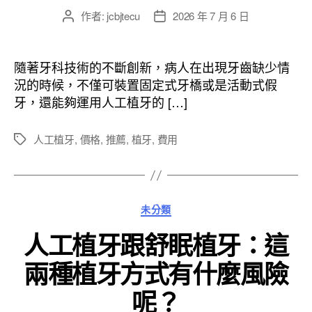
作者:
jcbjtecu
2026 年 7 月 6 日
文
文
章
章
作
發
者
佈
隨著牙科技術的不斷創新，病人在出現牙齒缺少情
日
況的時候，不僅可裝置固定式牙橋或是活動式假
期
牙，還能夠運用人工植牙的 […]
人工植牙
,
價格
,
推薦
,
植牙
,
費用
標
籤
分
未分類
類
人工植牙跟舒眠植牙：這
兩種植牙方式有什麼風險
呢？