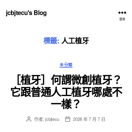
jcbjtecu's Blog
選單
標籤:
人工植牙
分
未分類
類
［植牙］何謂微創植牙？
它跟普通人工植牙哪處不
一樣？
作者:
jcbjtecu
2026 年 7 月 7 日
文
文
章
章