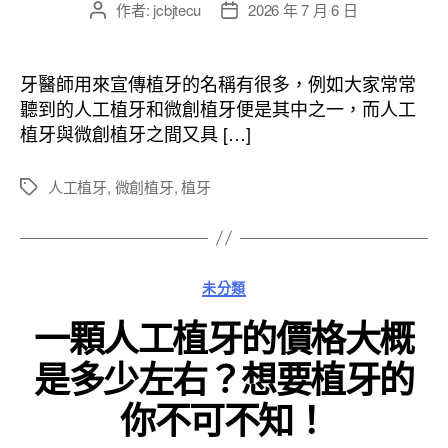
作者:
jcbjtecu
2026 年 7 月 6 日
文
文
章
章
作
發
者
佈
牙醫師用來宣傳植牙的名稱有很多，例如大家常常
日
聽到的人工植牙和微創植牙便是其中之一，而人工
期
植牙與微創植牙之間又具 […]
人工植牙
,
微創植牙
,
植牙
標
籤
分
未分類
類
一顆人工植牙的價格大概
是多少左右？想要植牙的
你不可不知！