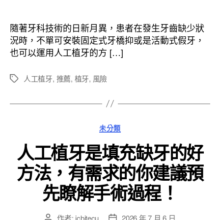
章
章
作
發
者
佈
隨著牙科技術的日新月異，患者在發生牙齒缺少狀
日
況時，不單可安裝固定式牙橋抑或是活動式假牙，
期
也可以運用人工植牙的方 […]
人工植牙
,
推薦
,
植牙
,
風險
標
籤
分
未分類
類
人工植牙是填充缺牙的好
方法，有需求的你建議預
先瞭解手術過程！
作者:
jcbjtecu
2026 年 7 月 6 日
文
文