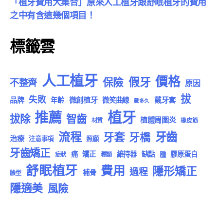
「植牙費用大集合」原來人工植牙跟舒眠植牙的費用
之中有含這幾個項目！
標籤雲
人工植牙
價格
假牙
保險
不整齊
原因
拔
失敗
品牌
微創植牙
戴牙套
年齡
微笑曲線
戴多久
植牙
推薦
拔除
智齒
植體周圍炎
材質
橡皮筋
流程
牙齒
牙套
牙橋
治療
注意事項
照顧
牙齒矯正
痛
矯正
維持器
缺點
膠原蛋白
腫
症狀
種類
舒眠植牙
費用
隱形矯正
過程
補骨
臉型
隱適美
風險