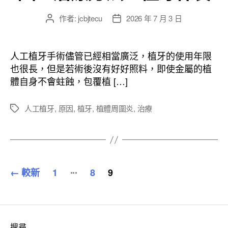
作者:
jcbjtecu
2026 年 7 月 3 日
文
文
章
章
作
發
者
佈
人工植牙手術儘管已經相當廣泛，植牙的使用年限
日
也很長，但是若術後沒有好好照料，即使金屬的植
期
體自身不會蛀蝕，包覆植 […]
人工植牙
,
原因
,
植牙
,
植體周圍炎
,
治療
標
籤
文
...
←
較新
1
8
9
章
分
搜尋