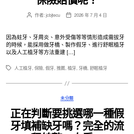
作者:
jcbjtecu
2026 年 7 月 4 日
文
文
章
章
作
發
者
佈
因為蛀牙、牙周炎、意外受傷等等情形造成需拔牙
日
的時候，能採用做牙橋、製作假牙、進行舒眠植牙
期
以及人工植牙等方法重建 […]
人工植牙
,
保險
,
假牙
,
推薦
,
植牙
,
牙橋
,
舒眠植牙
標
籤
分
未分類
類
正在判斷要挑選哪一種假
牙填補缺牙嗎？完全的流