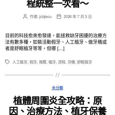
程統整一次看～
作者:
jcbjtecu
2026 年 7 月 3 日
文
文
章
章
作
發
者
佈
目前的科技愈來愈發達，能拯救缺牙困擾的治療方
日
法有數多種，如裝活動假牙、人工植牙、做牙橋或
期
者是舒眠植牙等等，但哪 […]
人工植牙
,
假牙
,
推薦
,
植牙
,
流程
,
牙橋
,
舒眠植牙
標
籤
分
未分類
類
植體周圍炎全攻略：原
因、治療方法、植牙保養