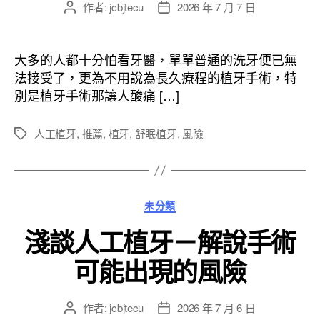
作者:
jcbjtecu
2026 年 7 月 7 日
文
文
章
章
作
發
者
佈
大多的人都十分怕看牙醫，單單普通的洗牙便已無
日
法接受了，更為不用說為長久療程的植牙手術，特
期
別是植牙手術那讓人酸痛 […]
人工植牙
,
推薦
,
植牙
,
舒眠植牙
,
風險
標
籤
分
未分類
類
淺談人工植牙－解說手術
可能出現的風險
作者:
jcbjtecu
2026 年 7 月 6 日
文
文