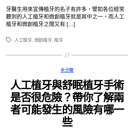
作
發
者
佈
牙醫生用來宣傳植牙的名子有許多，譬如各位經常
日
聽到的人工植牙和微創植牙就是其中之一，而人工
期
植牙和微創植牙之間又有 […]
人工植牙
,
微創植牙
,
植牙
標
籤
分
未分類
類
人工植牙與舒眠植牙手術
是否很危險？帶你了解兩
者可能發生的風險有哪一
些