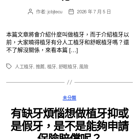
作者:
jcbjtecu
2026 年 7 月 5 日
文
文
章
章
作
發
者
佈
本篇文章將會介紹什麼叫做植牙，而于介紹植牙以
日
前，大家曉得植牙有分人工植牙和舒眠植牙嗎？還
期
不了解沒關係，來看本篇 […]
人工植牙
,
推薦
,
植牙
,
舒眠植牙
,
風險
標
籤
分
未分類
類
有缺牙煩惱想做植牙抑或
是假牙，是不是能夠申請
保險賠償呢？