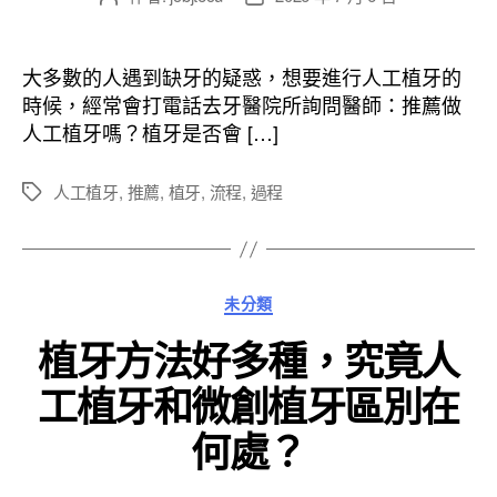
章
章
作
發
者
佈
大多數的人遇到缺牙的疑惑，想要進行人工植牙的
日
時候，經常會打電話去牙醫院所詢問醫師：推薦做
期
人工植牙嗎？植牙是否會 […]
人工植牙
,
推薦
,
植牙
,
流程
,
過程
標
籤
分
未分類
類
植牙方法好多種，究竟人
工植牙和微創植牙區別在
何處？