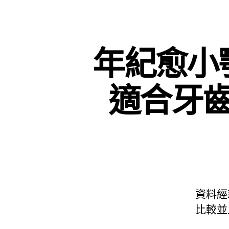
年紀愈小
適合牙
資料經
比較並