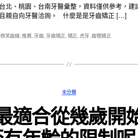
日
台北、桃園、台南牙醫彙整，資料僅供參考，建
期
且親自向牙醫洽詢。 什麼是是牙齒矯正 […]
,
微笑曲線
,
推薦
,
牙齒
,
牙齒矯正
,
矯正
,
虎牙
,
齒顎矯正
分
未分類
類
最適合從幾歲開
否有年齡的限制呢