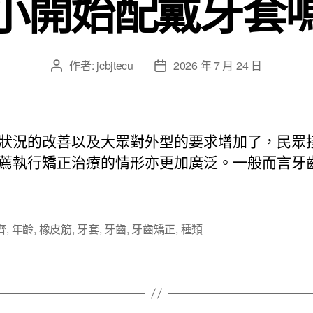
小開始配戴牙套
作者:
jcbjtecu
2026 年 7 月 24 日
文
文
章
章
作
發
者
佈
日
狀況的改善以及大眾對外型的要求增加了，民眾
期
薦執行矯正治療的情形亦更加廣泛。一般而言牙
齊
,
年齡
,
橡皮筋
,
牙套
,
牙齒
,
牙齒矯正
,
種類