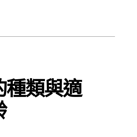
的種類與適
齡