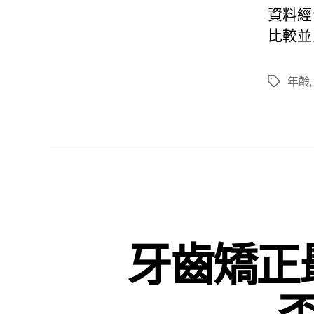
資料經
比較並
年齡
標
籤
牙齒矯正