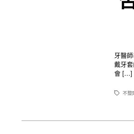
牙醫師
戴牙套
會 […]
不整
標
籤