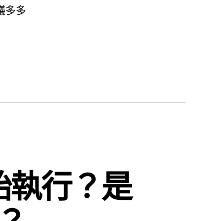
議多多
始執行？是
？