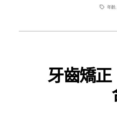
年齡
標
籤
牙齒矯正