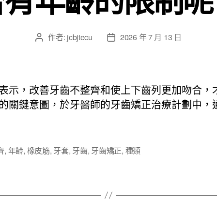
作者:
jcbjtecu
2026 年 7 月 13 日
文
文
章
章
作
發
者
佈
日
表示，改善牙齒不整齊和使上下齒列更加吻合，
期
的關鍵意圖，於牙醫師的牙齒矯正治療計劃中，
齊
,
年齡
,
橡皮筋
,
牙套
,
牙齒
,
牙齒矯正
,
種類