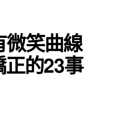
有微笑曲線
正的23事