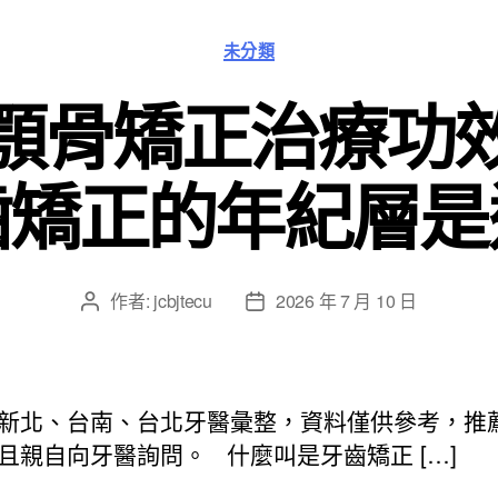
分
未分類
類
顎骨矯正治療功
齒矯正的年紀層是
作者:
jcbjtecu
2026 年 7 月 10 日
文
文
章
章
作
發
者
佈
日
新北、台南、台北牙醫彙整，資料僅供參考，推
期
且親自向牙醫詢問。 什麼叫是牙齒矯正 […]