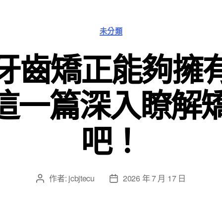
分
未分類
類
牙齒矯正能夠擁
這一篇深入瞭解矯
吧！
作者:
jcbjtecu
2026 年 7 月 17 日
文
文
章
章
作
發
者
佈