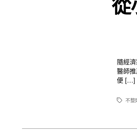
從
隨經濟
醫師推
便 […]
不整
標
籤