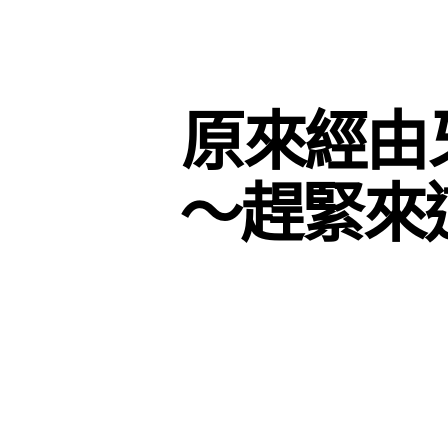
原來經由
～趕緊來