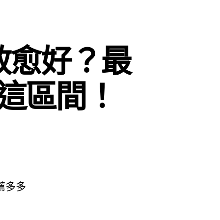
效愈好？最
這區間！
薦多多