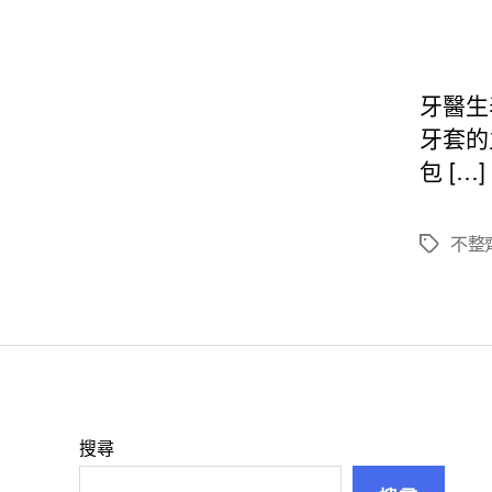
牙醫生
牙套的
包 […]
不整
標
籤
搜尋