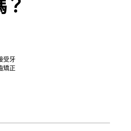
嗎？
接受牙
齒矯正