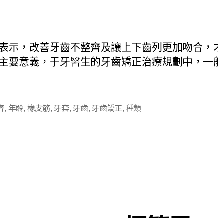
章
章
作
發
者
佈
日
表示，改善牙齒不整齊及讓上下齒列更加吻合，
期
主要意義，于牙醫生的牙齒矯正治療規劃中，一
齊
,
年齡
,
橡皮筋
,
牙套
,
牙齒
,
牙齒矯正
,
種類