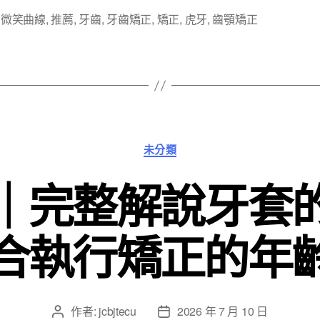
,
微笑曲線
,
推薦
,
牙齒
,
牙齒矯正
,
矯正
,
虎牙
,
齒顎矯正
分
未分類
類
｜完整解說牙套
合執行矯正的年
作者:
jcbjtecu
2026 年 7 月 10 日
文
文