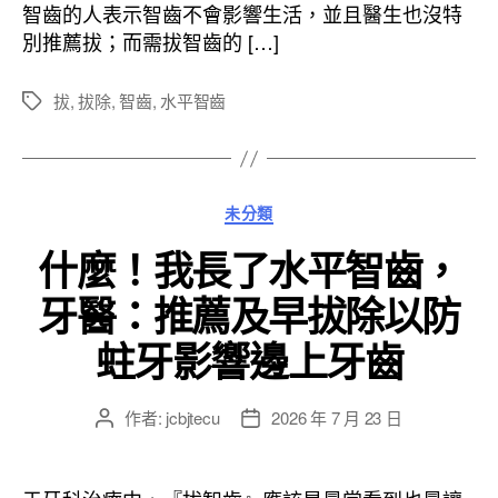
日
智齒的人表示智齒不會影響生活，並且醫生也沒特
期
別推薦拔；而需拔智齒的 […]
拔
,
拔除
,
智齒
,
水平智齒
標
籤
分
未分類
類
什麼！我長了水平智齒，
牙醫：推薦及早拔除以防
蛀牙影響邊上牙齒
作者:
jcbjtecu
2026 年 7 月 23 日
文
文
章
章
作
發
者
佈