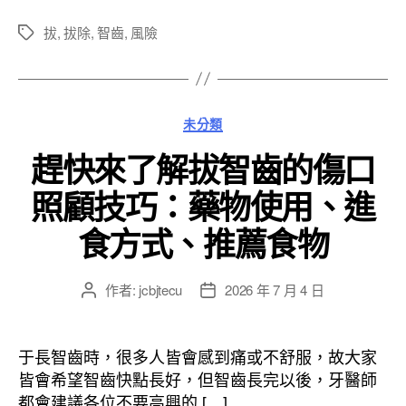
拔
,
拔除
,
智齒
,
風險
標
籤
分
未分類
類
趕快來了解拔智齒的傷口
照顧技巧：藥物使用、進
食方式、推薦食物
作者:
jcbjtecu
2026 年 7 月 4 日
文
文
章
章
作
發
者
佈
于長智齒時，很多人皆會感到痛或不舒服，故大家
日
皆會希望智齒快點長好，但智齒長完以後，牙醫師
期
都會建議各位不要高興的 […]