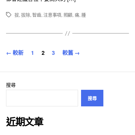
拔
,
拔除
,
智齒
,
注意事項
,
照顧
,
痛
,
腫
標
籤
文
←
較新
1
2
3
較舊
→
章
分
頁
搜尋
搜尋
近期文章