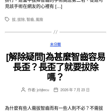
期
見該手術在網友的心裡有 […]
拔
,
拔除
,
智齒
,
風險
標
籤
分
未分類
類
[解除疑問]為甚麼智齒容易
長歪？長歪了就要拔除
嗎？
作者:
jcbjtecu
2026 年 7 月 23 日
文
文
章
章
作
發
者
佈
為什麼有些人需拔智齒而有一些人則不必？不需拔