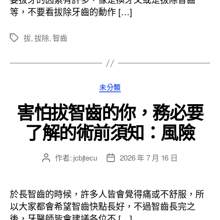
期
等，不要看拔除牙齒的動作 […]
拔
,
拔除
,
智齒
標
籤
分
未分類
類
害怕拔智齒的你，務必要
了解的術前須知：風險
作者:
jcbjtecu
2026 年 7 月 16 日
文
文
章
章
作
發
者
佈
於長智齒的時候，許多人皆會覺得痛或不舒服，所
日
以大家都會希望智齒快點長好，不過智齒長完之
期
後，牙醫師皆會建議各位不 […]