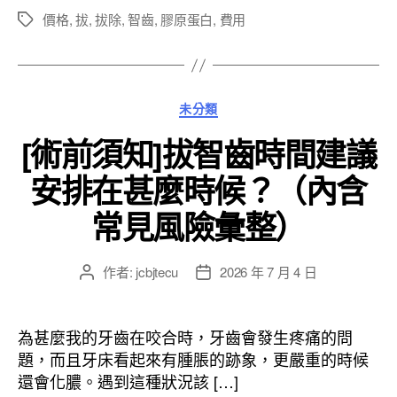
價格
,
拔
,
拔除
,
智齒
,
膠原蛋白
,
費用
標
籤
分
未分類
類
[術前須知]拔智齒時間建議
安排在甚麼時候？（內含
常見風險彙整）
作者:
jcbjtecu
2026 年 7 月 4 日
文
文
章
章
作
發
者
佈
為甚麼我的牙齒在咬合時，牙齒會發生疼痛的問
日
題，而且牙床看起來有腫脹的跡象，更嚴重的時候
期
還會化膿。遇到這種狀況該 […]