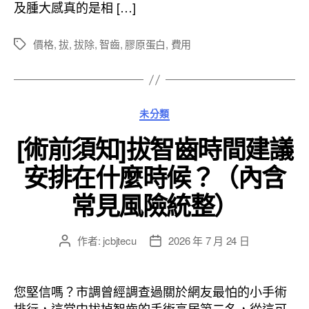
及腫大感真的是相 […]
價格
,
拔
,
拔除
,
智齒
,
膠原蛋白
,
費用
標
籤
分
未分類
類
[術前須知]拔智齒時間建議
安排在什麼時候？（內含
常見風險統整）
作者:
jcbjtecu
2026 年 7 月 24 日
文
文
章
章
作
發
者
佈
您堅信嗎？市調曾經調查過關於網友最怕的小手術
日
排行，這當中拔掉智齒的手術高居第二名，從這可