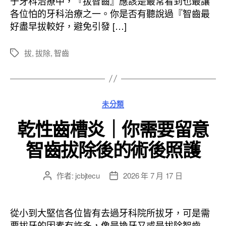
于牙科治療中，『拔智齒』應該是最常看到也最讓
日
各位怕的牙科治療之一。你是否有聽說過『智齒最
期
好盡早拔較好，避免引發 […]
拔
,
拔除
,
智齒
標
籤
分
未分類
類
乾性齒槽炎｜你需要留意
智齒拔除後的術後照護
作者:
jcbjtecu
2026 年 7 月 17 日
文
文
章
章
作
發
者
佈
從小到大堅信各位皆有去過牙科院所拔牙，可是需
日
要拔牙的因素有許多，像是換牙又或是拔除智齒