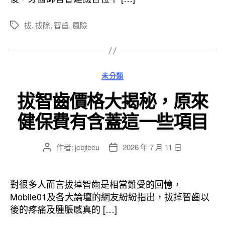
拔
,
拔除
,
智齒
,
風險
標
籤
分
未分類
類
拔智齒價格大揭秘，原來
健保費有含蓋這一些項目
作者:
jcbjtecu
2026 年 7 月 11 日
文
文
章
章
作
發
者
佈
對很多人而言拔掉智齒是相當難受的回憶，
日
Mobile01及各大論壇的網友紛紛指出，拔掉智齒以
期
後的疼痛及腫脹感真的 […]