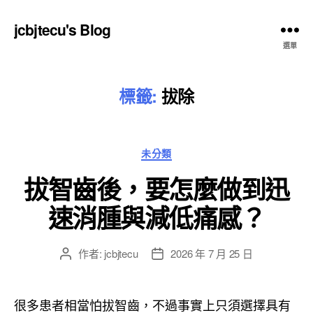
jcbjtecu's Blog
選單
標籤:
拔除
分
未分類
類
拔智齒後，要怎麼做到迅
速消腫與減低痛感？
作者:
jcbjtecu
2026 年 7 月 25 日
文
文
章
章
作
發
者
佈
很多患者相當怕拔智齒，不過事實上只須選擇具有