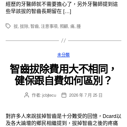
日
經歷的牙醫師就不需要擔心了，另外牙醫師提到這
期
些早該拔的智齒長期留在 […]
拔
,
拔除
,
智齒
,
注意事項
,
照顧
,
痛
,
腫
標
籤
分
未分類
類
智齒拔除費用大不相同，
健保跟自費如何區別？
作者:
jcbjtecu
2026 年 7 月 25 日
文
文
章
章
作
發
者
佈
對許多人來說拔掉智齒是十分難受的回憶，Dcard以
日
及各大論壇的鄉民相繼提到，拔掉智齒之後的疼痛
期