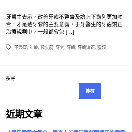
章
章
作
發
者
佈
牙醫生表示，改善牙齒不整齊及讓上下齒列更加吻
日
合，才是戴牙套的主要意義，于牙醫生的牙齒矯正
期
治療規劃中，一般都會包 […]
不整齊
,
年齡
,
橡皮筋
,
牙套
,
牙齒
,
牙齒矯正
,
種類
標
籤
搜尋
搜尋
近期文章