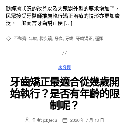
作
發
者
佈
隨經濟狀況的改善以及大眾對外型的要求增加了，
日
民眾接受牙醫師推薦執行矯正治療的情形亦更加廣
期
泛。一般而言牙齒矯正便 […]
不整齊
,
年齡
,
橡皮筋
,
牙套
,
牙齒
,
牙齒矯正
,
種類
標
籤
分
未分類
類
牙齒矯正最適合從幾歲開
始執行？是否有年齡的限
制呢？
作者:
jcbjtecu
2026 年 7 月 13 日
文
文
章
章