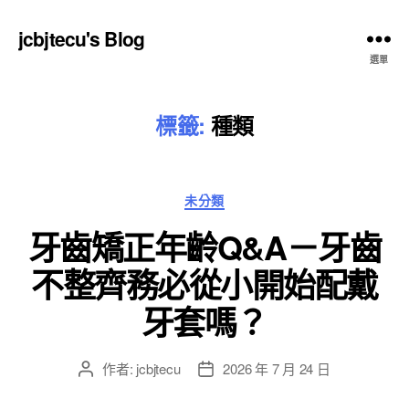
jcbjtecu's Blog
選單
標籤:
種類
分
未分類
類
牙齒矯正年齡Q&A－牙齒
不整齊務必從小開始配戴
牙套嗎？
作者:
jcbjtecu
2026 年 7 月 24 日
文
文
章
章