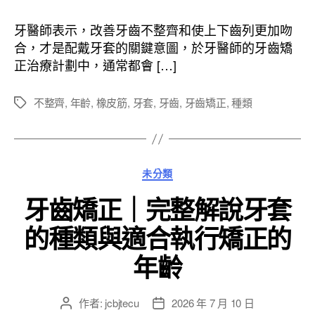
作
發
者
佈
牙醫師表示，改善牙齒不整齊和使上下齒列更加吻
日
合，才是配戴牙套的關鍵意圖，於牙醫師的牙齒矯
期
正治療計劃中，通常都會 […]
不整齊
,
年齡
,
橡皮筋
,
牙套
,
牙齒
,
牙齒矯正
,
種類
標
籤
分
未分類
類
牙齒矯正｜完整解說牙套
的種類與適合執行矯正的
年齡
作者:
jcbjtecu
2026 年 7 月 10 日
文
文