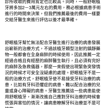
診所收取的費用肯定也比較高。同時，一般舒眠植
牙將多加2－3萬元左右的費用，務必根據病患手術
進行的時間來決策，但我們推薦最後的費用一樣要
交給牙醫生來進行評估以後才最準確。
舒眠植牙幫忙無法配合牙醫生進行治療的病患發展
出嶄新的治療方式，不過該植牙類型注射的鎮靜藥
物一般都會在全身麻醉的時候使用，因此推薦一定
經過合格且有經歷的麻醉醫生執行，且必須有完好
的麻醉及急救儀器，那麼一來假使出現緊急突發情
況的時候才可安全沒疑慮的處理。舒眠植牙不是一
般的治療方式，舒眠植牙使不易接受牙科治療的病
患，比如有牙科恐懼症的病患、難以配合治療的兒
童或身心障礙的病患。牙醫生推薦這一些病患能使
用舒眠植牙，漸漸改進自己應對牙科治療的時候會
慌張與害怕的情況，讓病患瞭解牙科治療並不是可