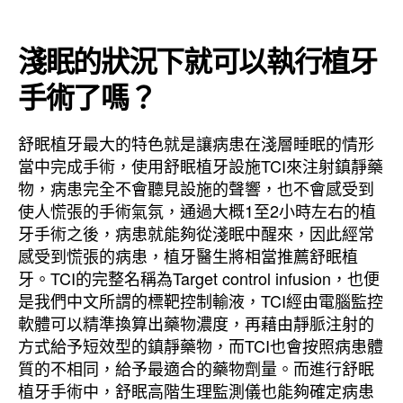
淺眠的狀況下就可以執行植牙
手術了嗎？
舒眠植牙最大的特色就是讓病患在淺層睡眠的情形
當中完成手術，使用舒眠植牙設施TCI來注射鎮靜藥
物，病患完全不會聽見設施的聲響，也不會感受到
使人慌張的手術氣氛，通過大概1至2小時左右的植
牙手術之後，病患就能夠從淺眠中醒來，因此經常
感受到慌張的病患，植牙醫生將相當推薦舒眠植
牙。TCI的完整名稱為Target control infusion，也便
是我們中文所謂的標靶控制輸液，TCI經由電腦監控
軟體可以精準換算出藥物濃度，再藉由靜脈注射的
方式給予短效型的鎮靜藥物，而TCI也會按照病患體
質的不相同，給予最適合的藥物劑量。而進行舒眠
植牙手術中，舒眠高階生理監測儀也能夠確定病患