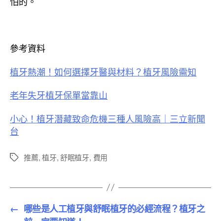
怕的。
參考資料
植牙熱潮！如何選擇牙醫與材料？植牙風險需知
老年失牙植牙保單當靠山
小心！植牙潛藏致命危機三種人風險高｜三立新聞
台
推薦
,
植牙
,
舒眠植牙
,
費用
標
籤
←
哪些是人工植牙與舒眠植牙的必經流程？植牙之