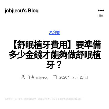
jcbjtecu's Blog
選單
分
未分類
類
【舒眠植牙費用】要準備
多少金錢才能夠做舒眠植
牙？
作者:
jcbjtecu
2026 年 7 月 28 日
文
文
章
章
作
發
者
佈
日
本文提供台北、新北、桃園牙醫彙整，資料僅供參考，建議多多比較並且親自向牙醫洽詢。
期