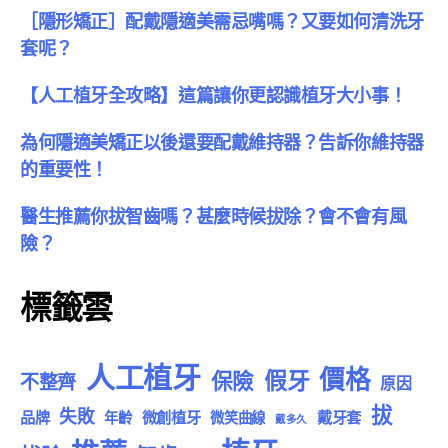
［隱形矯正］配戴隱適美需忌嘴嗎？又要如何清洗牙
套呢？
【人工植牙全攻略】這篇讓你更認識植牙大小事！
為何隱適美矯正以後還要配戴維持器？告訴你維持器
的重要性！
醫生推薦你拔智齒嗎？甚麼時候拔除？會不會有風
險？
標籤雲
人工植牙
價格
假牙
保險
不整齊
原因
拔
失敗
品牌
微創植牙
戴牙套
年齡
微笑曲線
戴多久