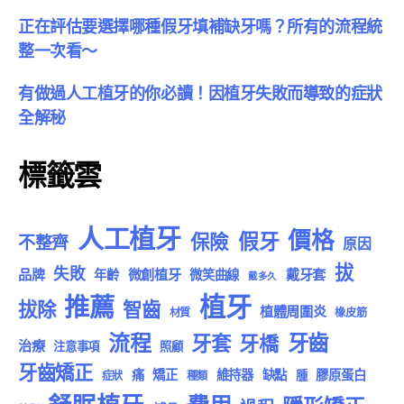
正在評估要選擇哪種假牙填補缺牙嗎？所有的流程統
整一次看～
有做過人工植牙的你必讀！因植牙失敗而導致的症狀
全解秘
標籤雲
人工植牙
價格
假牙
保險
不整齊
原因
拔
失敗
品牌
微創植牙
戴牙套
年齡
微笑曲線
戴多久
植牙
推薦
拔除
智齒
植體周圍炎
材質
橡皮筋
流程
牙齒
牙套
牙橋
治療
注意事項
照顧
牙齒矯正
痛
矯正
維持器
缺點
膠原蛋白
腫
症狀
種類
舒眠植牙