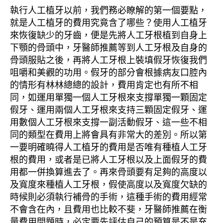
執行人工植牙以前，我們務必瞭解的第一個要點，
就是人工植牙的費用究竟含了哪些？使用人工植牙
來恢復缺少的牙齒，便是先將人工牙根植到自身上
下顎的骨頭中，牙醫師推薦等到人工牙根及自身的
骨頭服貼之後，再將人工牙根上裝填假牙恢復我們
咀嚼和美觀的功用。假牙的部分會根據病友口腔內
的情形有林林總總的設計，費用肯定也有所不相
同，如運用單獨一個人工牙根來支撐單獨一顆固定
假牙、運用兩個人工牙根來支持三顆固定假牙、運
用數個人工牙根來支撐一副活動假牙、這一些不相
同的類型在費用上將會具有非常大的差別。所以第
一要明確曉得人工植牙的費用是否唯有種植人工牙
根的費用，或者是已將人工牙根以及上面假牙的費
用都一併換算進去了。再來骨頭要有足夠的高度以
及寬度來種植人工牙根，假使高度以及寬度欠缺的
時候則必須執行補骨的手術，這種手術的費用經常
不會含在內，且費用也比較不斐，牙醫師推薦在衡
量費用問題時，必定要先評估自己的預算是不是充