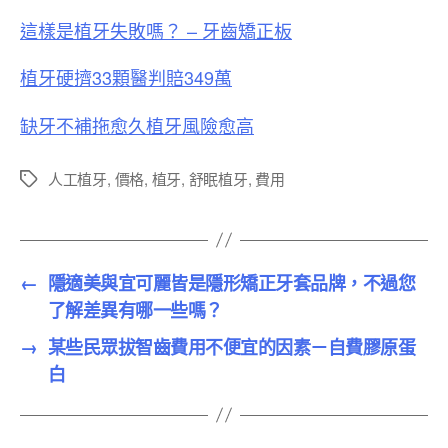
這樣是植牙失敗嗎？ – 牙齒矯正板
植牙硬擠33顆醫判賠349萬
缺牙不補拖愈久植牙風險愈高
人工植牙
,
價格
,
植牙
,
舒眠植牙
,
費用
標
籤
←
隱適美與宜可麗皆是隱形矯正牙套品牌，不過您
了解差異有哪一些嗎？
→
某些民眾拔智齒費用不便宜的因素－自費膠原蛋
白