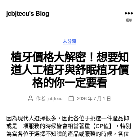
jcbjtecu's Blog
選單
分
未分類
類
植牙價格大解密！想要知
道人工植牙與舒眠植牙價
格的你一定要看
作者:
jcbjtecu
2026 年 7 月 1 日
文
文
章
章
作
發
因為現代人選擇很多，因此各位于挑選一件產品抑
者
佈
或是一項服務的時候皆會相當著重【CP值】，特別
日
為當各位于選擇不知曉的產品或服務的時候，各位
期