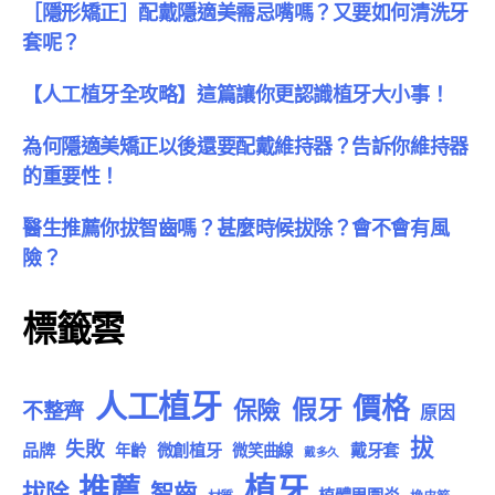
［隱形矯正］配戴隱適美需忌嘴嗎？又要如何清洗牙
套呢？
【人工植牙全攻略】這篇讓你更認識植牙大小事！
為何隱適美矯正以後還要配戴維持器？告訴你維持器
的重要性！
醫生推薦你拔智齒嗎？甚麼時候拔除？會不會有風
險？
標籤雲
人工植牙
價格
假牙
保險
不整齊
原因
拔
失敗
品牌
微創植牙
戴牙套
年齡
微笑曲線
戴多久
植牙
推薦
拔除
智齒