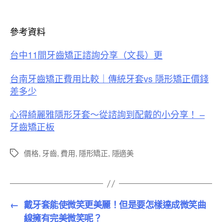
參考資料
台中11間牙齒矯正諮詢分享（文長）更
台南牙齒矯正費用比較｜傳統牙套vs 隱形矯正價錢
差多少
心得綺麗雅隱形牙套～從諮詢到配戴的小分享！ –
牙齒矯正板
價格
,
牙齒
,
費用
,
隱形矯正
,
隱適美
標
籤
←
戴牙套能使微笑更美麗！但是要怎樣達成微笑曲
線擁有完美微笑呢？