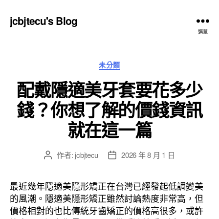
jcbjtecu's Blog
選單
分
未分類
類
配戴隱適美牙套要花多少
錢？你想了解的價錢資訊
就在這一篇
作者:
jcbjtecu
2026 年 8 月 1 日
文
文
章
章
作
發
最近幾年隱適美隱形矯正在台灣已經發起低調變美
者
佈
的風潮。隱適美隱形矯正雖然討論熱度非常高，但
日
價格相對的也比傳統牙齒矯正的價格高很多，或許
期