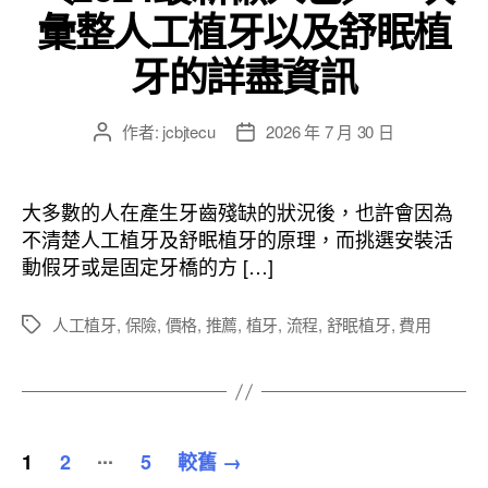
彙整人工植牙以及舒眠植
牙的詳盡資訊
作者:
jcbjtecu
2026 年 7 月 30 日
文
文
章
章
作
發
者
佈
大多數的人在產生牙齒殘缺的狀況後，也許會因為
日
不清楚人工植牙及舒眠植牙的原理，而挑選安裝活
期
動假牙或是固定牙橋的方 […]
人工植牙
,
保險
,
價格
,
推薦
,
植牙
,
流程
,
舒眠植牙
,
費用
標
籤
文
...
1
2
5
較舊
→