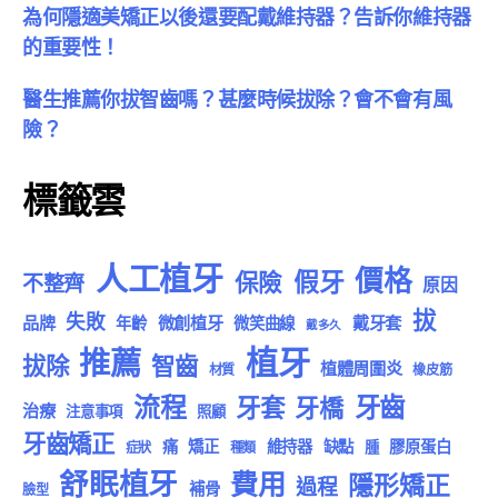
為何隱適美矯正以後還要配戴維持器？告訴你維持器
的重要性！
醫生推薦你拔智齒嗎？甚麼時候拔除？會不會有風
險？
標籤雲
人工植牙
價格
假牙
保險
不整齊
原因
拔
失敗
品牌
微創植牙
戴牙套
年齡
微笑曲線
戴多久
植牙
推薦
拔除
智齒
植體周圍炎
材質
橡皮筋
流程
牙齒
牙套
牙橋
治療
注意事項
照顧
牙齒矯正
痛
矯正
維持器
缺點
膠原蛋白
腫
症狀
種類
舒眠植牙
費用
隱形矯正
過程
補骨
臉型