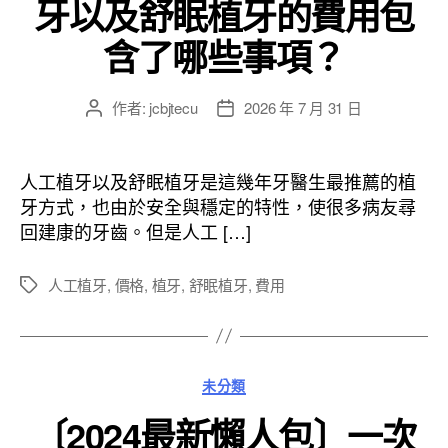
牙以及舒眠植牙的費用包
含了哪些事項？
作者:
jcbjtecu
2026 年 7 月 31 日
文
文
章
章
作
發
者
佈
人工植牙以及舒眠植牙是這幾年牙醫生最推薦的植
日
牙方式，也由於安全與穩定的特性，使很多病友尋
期
回建康的牙齒。但是人工 […]
人工植牙
,
價格
,
植牙
,
舒眠植牙
,
費用
標
籤
分
未分類
類
〔2024最新懶人包〕一次