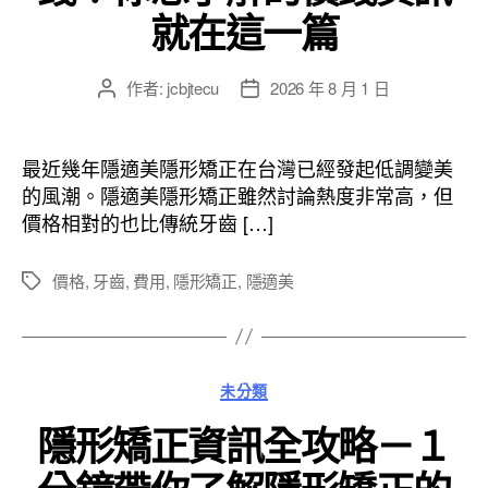
就在這一篇
作者:
jcbjtecu
2026 年 8 月 1 日
文
文
章
章
作
發
者
佈
最近幾年隱適美隱形矯正在台灣已經發起低調變美
日
的風潮。隱適美隱形矯正雖然討論熱度非常高，但
期
價格相對的也比傳統牙齒 […]
價格
,
牙齒
,
費用
,
隱形矯正
,
隱適美
標
籤
分
未分類
類
隱形矯正資訊全攻略－１