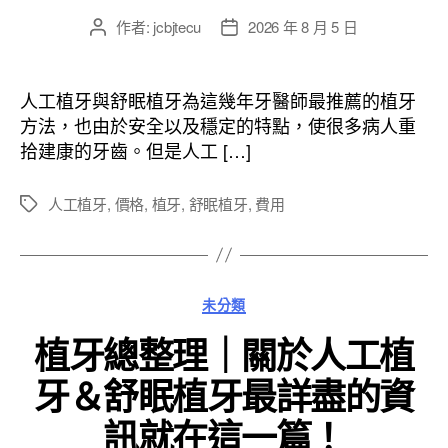
作者:
jcbjtecu
2026 年 8 月 5 日
文
文
章
章
作
發
者
佈
人工植牙與舒眠植牙為這幾年牙醫師最推薦的植牙
日
方法，也由於安全以及穩定的特點，使很多病人重
期
拾建康的牙齒。但是人工 […]
人工植牙
,
價格
,
植牙
,
舒眠植牙
,
費用
標
籤
分
未分類
類
植牙總整理｜關於人工植
牙＆舒眠植牙最詳盡的資
訊就在這一篇！