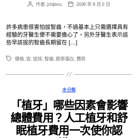
作者:
jcbjtecu
2026 年 8 月 2 日
文
文
章
章
作
發
者
佈
許多病患很害怕拔智齒，不過基本上只需選擇具有
日
經驗的牙醫生便不需要擔心了，另外牙醫生表示這
期
些早該拔的智齒長期留在 […]
價格
,
拔
,
拔除
,
智齒
,
膠原蛋白
,
費用
標
籤
分
未分類
類
「植牙」哪些因素會影響
總體費用？人工植牙和舒
眠植牙費用一次使你認