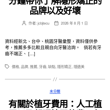
分鐘帶你了解隱形矯正的
品牌以及好壞
作者:
jcbjtecu
2026 年 8 月 1 日
文
文
章
章
作
發
者
佈
資料經新北、台中、桃園牙醫彙整，資料僅供參
日
考，推薦多多比較且親自向牙醫洽詢。 倘若有牙
期
齒不端正、 […]
價格
,
品牌
,
推薦
,
牙齒
,
缺點
,
隱形矯正
,
隱適美
標
籤
分
未分類
類
有關於植牙費用：人工植