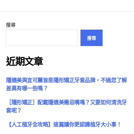
章
分
頁
搜尋
搜尋
近期文章
隱適美與宜可麗皆是隱形矯正牙套品牌，不過您了解
差異有哪一些嗎？
［隱形矯正］配戴隱適美需忌嘴嗎？又要如何清洗牙
套呢？
【人工植牙全攻略】這篇讓你更認識植牙大小事！