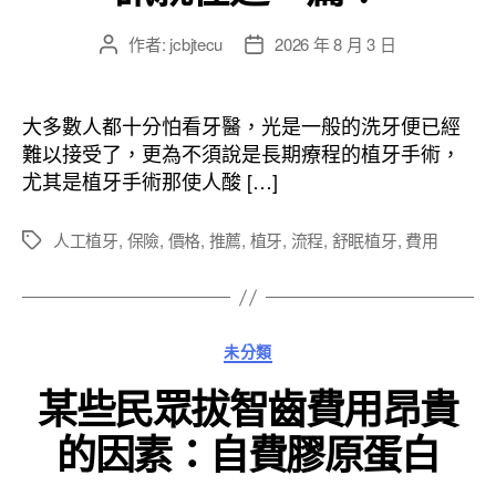
作者:
jcbjtecu
2026 年 8 月 3 日
文
文
章
章
作
發
者
佈
大多數人都十分怕看牙醫，光是一般的洗牙便已經
日
難以接受了，更為不須說是長期療程的植牙手術，
期
尤其是植牙手術那使人酸 […]
人工植牙
,
保險
,
價格
,
推薦
,
植牙
,
流程
,
舒眠植牙
,
費用
標
籤
分
未分類
類
某些民眾拔智齒費用昂貴
的因素：自費膠原蛋白