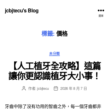
jcbjtecu's Blog
選單
標籤:
價格
分
未分類
類
【人工植牙全攻略】這篇
讓你更認識植牙大小事！
作者:
jcbjtecu
2026 年 8 月 7 日
文
文
章
章
作
發
者
佈
牙齒中除了沒有功用的智齒之外，每一個牙齒都非