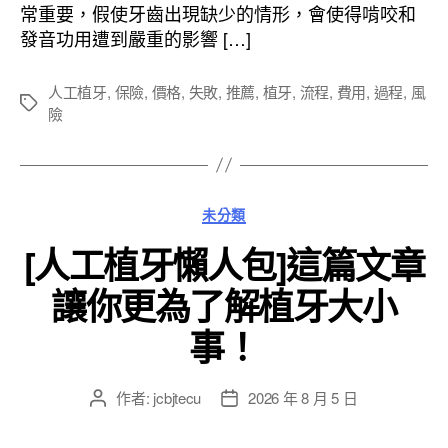
日
常重要，假使牙齒出現缺少的情形，會使得啃咬和
期
發音功用遭到嚴重的影響 […]
人工植牙
,
保險
,
價格
,
失敗
,
推薦
,
植牙
,
流程
,
費用
,
過程
,
風
標
險
籤
分
未分類
類
[人工植牙懶人包]這篇文章
讓你更為了解植牙大小
事！
作者:
jcbjtecu
2026 年 8 月 5 日
文
文
章
章
作
發