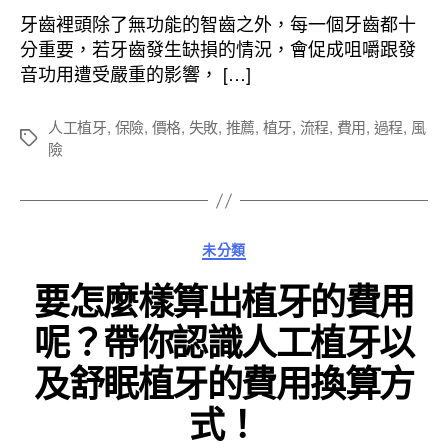
者
佈
牙齒裡頭除了無功能的智齒之外，每一個牙齒都十
日
分重要，若牙齒發生缺損的情況，會促成咀嚼跟發
期
音功用遭受嚴重的影響， […]
人工植牙
,
保險
,
價格
,
失敗
,
推薦
,
植牙
,
流程
,
費用
,
過程
,
風
標
險
籤
分
未分類
類
要怎麼樣算出植牙的費用
呢？帶你認識人工植牙以
及舒眠植牙的費用換算方
式！