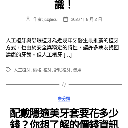
識！
作者:
jcbjtecu
2026 年 8 月 2 日
文
文
章
章
作
發
者
佈
人工植牙與舒眠植牙為近幾年牙醫生最推薦的植牙
日
方式，也由於安全與穩定的特性，讓許多病友找回
期
建康的牙齒。但人工植牙 […]
人工植牙
,
價格
,
植牙
,
舒眠植牙
,
費用
標
籤
分
未分類
類
配戴隱適美牙套要花多少
錢？你想了解的價錢資訊