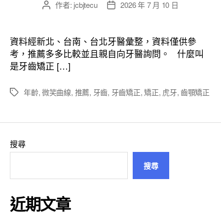
作者:
jcbjtecu
2026 年 7 月 10 日
文
文
章
章
作
發
者
佈
資料經新北、台南、台北牙醫彙整，資料僅供參
日
考，推薦多多比較並且親自向牙醫詢問。 什麼叫
期
是牙齒矯正 […]
年齡
,
微笑曲線
,
推薦
,
牙齒
,
牙齒矯正
,
矯正
,
虎牙
,
齒顎矯正
標
籤
搜尋
搜尋
近期文章