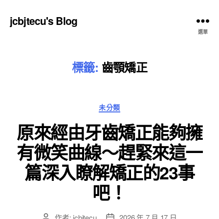
jcbjtecu's Blog
選單
標籤:
齒顎矯正
分
未分類
類
原來經由牙齒矯正能夠擁
有微笑曲線～趕緊來這一
篇深入瞭解矯正的23事
吧！
作者:
jcbjtecu
2026 年 7 月 17 日
文
文