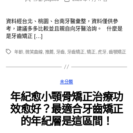
章
章
作
發
者
佈
資料經台北、桃園、台南牙醫彙整，資料僅供參
日
考，建議多多比較並且親自向牙醫洽詢。 什麼是
期
是牙齒矯正 […]
年齡
,
微笑曲線
,
推薦
,
牙齒
,
牙齒矯正
,
矯正
,
虎牙
,
齒顎矯正
標
籤
分
未分類
類
年紀愈小顎骨矯正治療功
效愈好？最適合牙齒矯正
的年紀層是這區間！